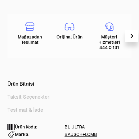
Mağazadan
Orijinal Ürün
Müşteri
T
Teslimat
Hizmetleri
444 0 131
Ürün Bilgisi
Taksit Seçenekleri
Teslimat & İade
Ürün Kodu:
BL ULTRA
Marka:
BAUSCH+LOMB