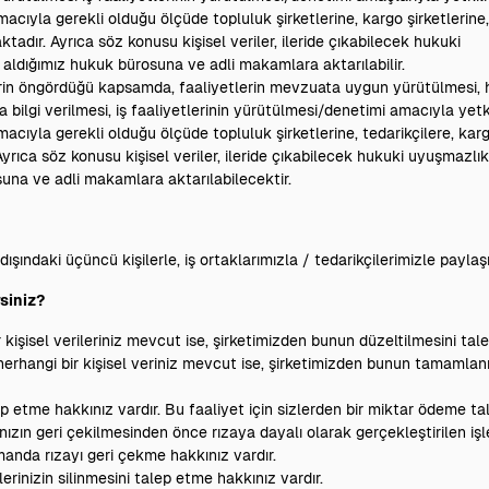
macıyla gerekli olduğu ölçüde topluluk şirketlerine, kargo şirketlerine,
tadır. Ayrıca söz konusu kişisel veriler, ileride çıkabilecek hukuki
 aldığımız hukuk bürosuna ve adli makamlara aktarılabilir.
lerin öngördüğü kapsamda, faaliyetlerin mevzuata uygun yürütülmesi,
ara bilgi verilmesi, iş faaliyetlerinin yürütülmesi/denetimi amacıyla yet
macıyla gerekli olduğu ölçüde topluluk şirketlerine, tedarikçilere, kar
yrıca söz konusu kişisel veriler, ileride çıkabilecek hukuki uyuşmazlık
una ve adli makamlara aktarılabilecektir.
ndaki üçüncü kişilerle, iş ortaklarımızla / tedarikçilerimizle paylaşıl
rsiniz?
işisel verileriniz mevcut ise, şirketimizden bunun düzeltilmesini ta
rhangi bir kişisel veriniz mevcut ise, şirketimizden bunun tamamlan
ep etme hakkınız vardır. Bu faaliyet için sizlerden bir miktar ödeme tale
ızın geri çekilmesinden önce rızaya dayalı olarak gerçekleştirilen iş
anda rızayı geri çekme hakkınız vardır.
lerinizin silinmesini talep etme hakkınız vardır.