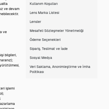
zuatta
Kullanım Koşulları
umuz ve devam
Lens Marka Listesi
nebilecektir.
Lensler
Mesafeli Sözleşmeler Yönetmeliği
sı ve
Ödeme Seçenekleri
Sipariş, Teslimat ve İade
i bilgileri,
Sosyal Medya
maranız);
 yürütülmesi,
Veri Saklama, Anonimleştirme ve İmha
Politikası
teri işlemi
i);
k
 pazarlama
azlıkların