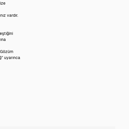
size
nız vardır.
eştiğini
rına
zi Gözüm
ğ” uyarınca