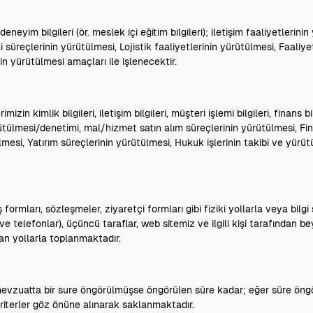
 deneyim bilgileri (ör. meslek içi eğitim bilgileri); iletişim faaliyetlerini
 süreçlerinin yürütülmesi, Lojistik faaliyetlerinin yürütülmesi, Faaliye
n yürütülmesi amaçları ile işlenecektir.
zin kimlik bilgileri, iletişim bilgileri, müşteri işlemi bilgileri, finans bil
yürütülmesi/denetimi, mal/hizmet satın alım süreçlerinin yürütülmesi, Fi
esi, Yatırım süreçlerinin yürütülmesi, Hukuk işlerinin takibi ve yürüt
ş formları, sözleşmeler, ziyaretçi formları gibi fiziki yollarla veya bilgi
ve telefonlar), üçüncü taraflar, web sitemiz ve ilgili kişi tarafından b
an yollarla toplanmaktadır.
gili mevzuatta bir sure öngörülmüşse öngörülen süre kadar; eğer süre ö
iterler göz önüne alınarak saklanmaktadır.