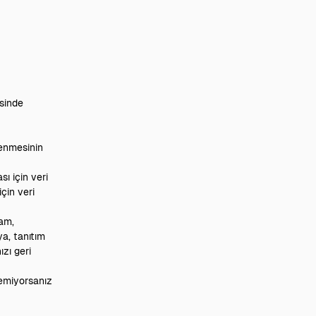
esinde
lenmesinin
ı için veri
çin veri
lam,
a, tanıtım
ızı geri
temiyorsanız