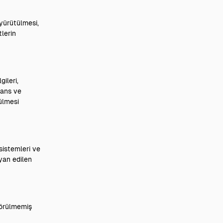
n yürütülmesi,
tlerin
gileri,
nans ve
ülmesi
 sistemleri ve
eyan edilen
ngörülmemiş