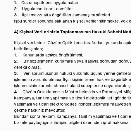
1.
Gozumoptiklens uygulamaları
2.
Uygulanan ticari teamüller
3.
İlgili mevzuatta öngörülen zamanaşımı süreleri
İşbu süreler sonunda saklanan kişisel veriler silinmekte, yok
4) Kişisel Verilerinizin Toplanmasının Hukuki Sebebi Ned
Kişisel verileriniz, Gözüm Optik Lens tarafından; yukarıda a
belirtilmiş olan;
1.
Kanunlarda açıkça öngörülmesi,
2.
Bir sözleşmenin kurulması veya ifasıyla doğrudan doğruya ilg
gerekli olması,
3.
Veri sorumlusunun hukuki yükümlülüğünü yerine getirebilmes
işlemenin zorunlu olması, İlgili kişinin temel hak ve özgürlü
işlenmesinin zorunlu olması hukuki sebeplerine dayanılarak iş
4.
Çözüm Ortaklarımızın Müşterilerimizin ve Potansiyel Müşteril
kampanya, tanıtım yapılması ve ticari elektronik ileti gönderi
yapılması ve ticari elektronik ileti gönderilebilmesi faaliyetle
çekme hakkınız mevcuttur.
Bundan sonra reklam, kampanya, tanıtım yapılması ve ticari elek
bizimle paylaştığınız iletişim bilgileri üzerinden iptal hakkınızı 