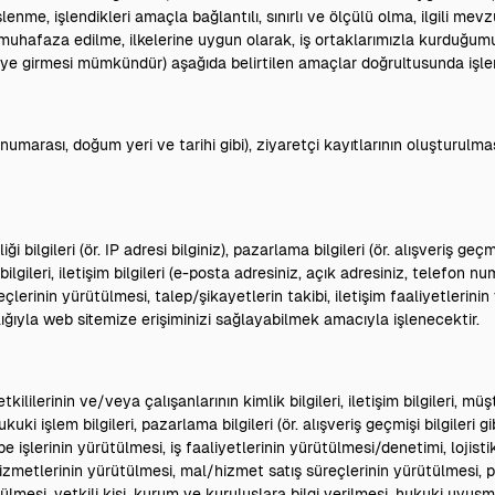
enme, işlendikleri amaçla bağlantılı, sınırlı ve ölçülü olma, ilgili mev
r muhafaza edilme, ilkelerine uygun olarak, iş ortaklarımızla kurduğ
oriye girmesi mümkündür) aşağıda belirtilen amaçlar doğrultusunda işle
k numarası, doğum yeri ve tarihi gibi), ziyaretçi kayıtlarının oluşturulma
ilgileri (ör. IP adresi bilginiz), pazarlama bilgileri (ör. alışveriş geçmiş
 bilgileri, iletişim bilgileri (e-posta adresiniz, açık adresiniz, telefon nu
lerinin yürütülmesi, talep/şikayetlerin takibi, iletişim faaliyetlerinin
cılığıyla web sitemize erişiminizi sağlayabilmek amacıyla işlenecektir.
ililerinin ve/veya çalışanlarının kimlik bilgileri, iletişim bilgileri, müş
, hukuki işlem bilgileri, pazarlama bilgileri (ör. alışveriş geçmişi bilgileri gib
şlerinin yürütülmesi, iş faaliyetlerinin yürütülmesi/denetimi, lojisti
hizmetlerinin yürütülmesi, mal/hizmet satış süreçlerinin yürütülmesi,
lmesi, yetkili kişi, kurum ve kuruluşlara bilgi verilmesi, hukuki uyuşm