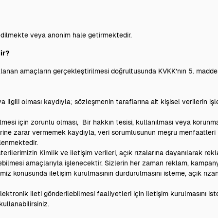
 edilmekte veya anonim hale getirmektedir.
ir?
çıklanan amaçların gerçekleştirilmesi doğrultusunda KVKK’nın 5. madd
ili olması kaydıyla; sözleşmenin taraflarına ait kişisel verilerin iş
i için zorunlu olması, Bir hakkın tesisi, kullanılması veya korunmas
klerine zarar vermemek kaydıyla, veri sorumlusunun meşru menfaatleri i
lenmektedir.
erimizin Kimlik ve iletişim verileri, açık rızalarına dayanılarak rek
lebilmesi amaçlarıyla işlenecektir. Sizlerin her zaman reklam, kampany
rimiz konusunda iletişim kurulmasının durdurulmasını isteme, açık rızan
tronik ileti gönderilebilmesi faaliyetleri için iletişim kurulmasını is
kullanabilirsiniz.