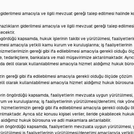
 giderilmesi amacıyla ve ilgili mevzuat gereği talep edilmesi halinde k
azlıkların giderilmesi amacıyla ve ilgili mevzuat gereği talep edilmesi
ecektir.
ngördüğü kapsamda, hukuk işlerinin takibi ve yürütülmesi, faaliyetle
ilmesi amacıyla yetkili kamu kurum ve kuruluşlarına; iş faaliyetlerinin
hizmetlerimizin gereği gibi ifa edilebilmesi amacıyla gerekli olduğu öl
ne, tedarikçilere, bankalara ve mali müşavirimize aktarılmaktadır. Ayrı
arda delil olarak kullanılabilmesi amacıyla hizmet aldığımız hukuk büro
zin gereği gibi ifa edilebilmesi amacıyla gerekli olduğu ölçüde çözüm
elil olarak kullanılabilmesi amacıyla hizmet aldığımız hukuk bürosuna 
rin öngördüğü kapsamda, faaliyetlerin mevzuata uygun yürütülmesi, ye
um ve kuruluşlarına; iş faaliyetlerinin yürütülmesi/denetimi, risk yön
i, hizmetlerimizin gereği gibi ifa edilebilmesi amacıyla gerekli olduğu
rılmaktadır. Ayrıca söz konusu kişisel veriler, ileride çıkabilecek hukuk
 aldığımız hukuk bürosuna ve adli makamlara aktarılabilir.
nin öngördüğü kapsamda, faaliyetlerin mevzuata uygun yürütülmesi, yet
 yürütülmesi iş faaliyetlerinin yürütülmesi/denetimi amaçlarıyla yetki