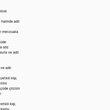
olluk
 halinde adli
rin mevzuata
çüde
ca söz
suna ve adli
ve adli
tkili kişi,
etimi
 ölçüde çözüm
i
kili kişi,
li kamu