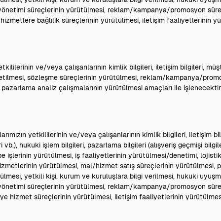
sk yönetimi süreçlerinin yürütülmesi, reklam/kampanya/promosyon süre
hizmetlere bağlılık süreçlerinin yürütülmesi, iletişim faaliyetlerinin y
ililerinin ve/veya çalışanlarının kimlik bilgileri, iletişim bilgileri, müş
 yönetilmesi, sözleşme süreçlerinin yürütülmesi, reklam/kampanya/pro
, pazarlama analiz çalışmalarının yürütülmesi amaçları ile işlenecektir
ızın yetkililerinin ve/veya çalışanlarının kimlik bilgileri, iletişim bilg
leri vb.), hukuki işlem bilgileri, pazarlama bilgileri (alışveriş geçmişi bilgile
şlerinin yürütülmesi, iş faaliyetlerinin yürütülmesi/denetimi, lojisti
hizmetlerinin yürütülmesi, mal/hizmet satış süreçlerinin yürütülmesi,
lmesi, yetkili kişi, kurum ve kuruluşlara bilgi verilmesi, hukuki uyuşm
sk yönetimi süreçlerinin yürütülmesi, reklam/kampanya/promosyon süre
ciye hizmet süreçlerinin yürütülmesi, iletişim faaliyetlerinin yürütülme