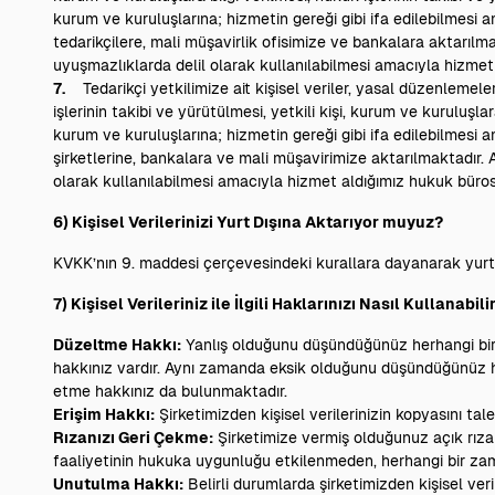
kurum ve kuruluşlarına; hizmetin gereği gibi ifa edilebilmesi a
tedarikçilere, mali müşavirlik ofisimize ve bankalara aktarılmak
uyuşmazlıklarda delil olarak kullanılabilmesi amacıyla hizmet
7.
Tedarikçi yetkilimize ait kişisel veriler, yasal düzenleme
işlerinin takibi ve yürütülmesi, yetkili kişi, kurum ve kuruluşl
kurum ve kuruluşlarına; hizmetin gereği gibi ifa edilebilmesi a
şirketlerine, bankalara ve mali müşavirimize aktarılmaktadır. A
olarak kullanılabilmesi amacıyla hizmet aldığımız hukuk büros
6) Kişisel Verilerinizi Yurt Dışına Aktarıyor muyuz?
KVKK’nın 9. maddesi çerçevesindeki kurallara dayanarak yurtdışı
7) Kişisel Verileriniz ile İlgili Haklarınızı Nasıl Kullanabili
Düzeltme Hakkı:
Yanlış olduğunu düşündüğünüz herhangi bir k
hakkınız vardır. Aynı zamanda eksik olduğunu düşündüğünüz he
etme hakkınız da bulunmaktadır.
Erişim Hakkı:
Şirketimizden kişisel verilerinizin kopyasını tal
Rızanızı Geri Çekme:
Şirketimize vermiş olduğunuz açık rızan
faaliyetinin hukuka uygunluğu etkilenmeden, herhangi bir zam
Unutulma Hakkı:
Belirli durumlarda şirketimizden kişisel veri