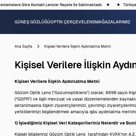
emelere Göre Kontakt Lensler Reçete İle Satılmaktadır.
Türkiye'dek
GÜNEŞ GÖZLÜĞÜ
OPTİK ÇERÇEVE
LENS
MAĞAZALARIMIZ
Ana Sayfa
Kişisel Verilere İlişkin Aydınlatma Metni
Kişisel Verilere İlişkin Ayd
Kişisel Verilere İlişkin Aydınlatma Metni
Gözüm Optik Lens (“Gozumoptiklens”) olarak; 6698 sayılı Kişi
(“GDPR”) ve ilgili mevzuat ve yasal düzenlemelerden kaynaklan
aktarılmasına ilişkin ziyaretçilerimizi, çevrimiçi ziyaretçilerimi
yetkililerimizi bilgilendirmek amacıyla işbu aydınlatma metnini
1) İşlediğimiz Kişisel Veri Kategorileriniz Nelerdir ve Bu
Kişisel bilgileriniz Gözüm Optik Lens tarafından KVKK’nın 4.