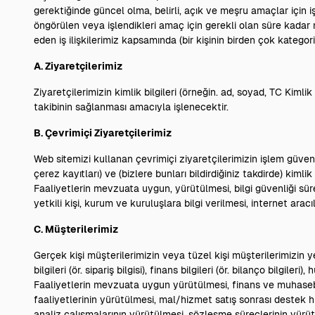
gerektiğinde güncel olma, belirli, açık ve meşru amaçlar için işl
öngörülen veya işlendikleri amaç için gerekli olan süre kada
eden iş ilişkilerimiz kapsamında (bir kişinin birden çok kateg
A. Ziyaretçilerimiz
Ziyaretçilerimizin kimlik bilgileri (örneğin. ad, soyad, TC Kimli
takibinin sağlanması amacıyla işlenecektir.
B. Çevrimiçi Ziyaretçilerimiz
Web sitemizi kullanan çevrimiçi ziyaretçilerimizin işlem güvenliği b
çerez kayıtları) ve (bizlere bunları bildirdiğiniz takdirde) kimlik
Faaliyetlerin mevzuata uygun, yürütülmesi, bilgi güvenliği süreç
yetkili kişi, kurum ve kuruluşlara bilgi verilmesi, internet ara
C. Müşterilerimiz
Gerçek kişi müşterilerimizin veya tüzel kişi müşterilerimizin yetk
bilgileri (ör. sipariş bilgisi), finans bilgileri (ör. bilanço bilgileri)
Faaliyetlerin mevzuata uygun yürütülmesi, finans ve muhasebe i
faaliyetlerinin yürütülmesi, mal/hizmet satış sonrası destek 
analiz çalışmalarının yürütülmesi, sözleşme süreçlerinin yürütü