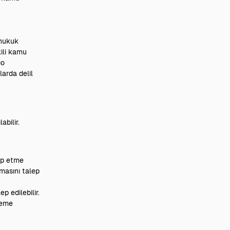
 hukuk
kili kamu
go
larda delil
abilir.
lep etme
masını talep
p edilebilir.
leme