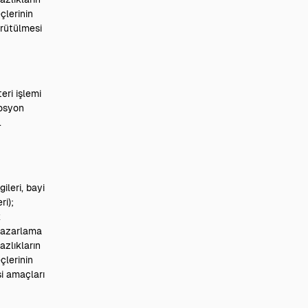
çlerinin
ürütülmesi
teri işlemi
mosyon
.
ileri, bayi
ri);
k
 pazarlama
azlıkların
çlerinin
si amaçları