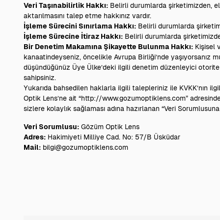
Veri Taşınabilirlik Hakkı:
Belirli durumlarda şirketimizden, el
aktarılmasını talep etme hakkınız vardır.
İşleme Sürecini Sınırlama Hakkı:
Belirli durumlarda şirketim
İşleme Sürecine İtiraz Hakkı:
Belirli durumlarda şirketimizden
Bir Denetim Makamına Şikayette Bulunma Hakkı:
Kişisel 
kanaatindeyseniz, öncelikle Avrupa Birliği’nde yaşıyorsanız mu
düşündüğünüz Üye Ülke’deki ilgili denetim düzenleyici otorite
sahipsiniz.
Yukarıda bahsedilen haklarla ilgili talepleriniz ile KVKK’nın il
Optik Lens’ne ait “http://www.gozumoptiklens.com” adresinde
sizlere kolaylık sağlaması adına hazırlanan “Veri Sorumlusuna B
Veri Sorumlusu:
Gözüm Optik Lens
Adres:
Hakimiyeti Milliye Cad. No: 57/B Üsküdar
Mail:
bilgi@gozumoptiklens.com