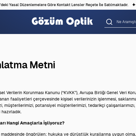
i Yasal Düzenlemelere Göre Kontakt Lensler Reçete İle Satılmaktadır.
ınlatma Metni
sel Verilerin Korunması Kanunu (“KVKK”), Avrupa Birliği Genel Veri K
an faaliyetleri çerçevesinde kişisel verilerinizin işlenmesi, saklanm
zi, müşterilerimizi, potansiyel müşterilerimizi, tedarikçi çalışanlarımızı,
 hazırladık.
nları Hangi Amaçlarla İşliyoruz?
2. maddesinde öngörülen; hukuka ve dürüstlük kurallarına uygun olma