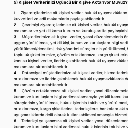
5) Kişisel Verilerinizi Üçüncü Bir Kişiye Aktarıyor Muyuz?
1.
Ziyaretçilerimize ait kişisel veriler, hukuki uyuşmazlıkların
kuvvetleri ve adli makamlarla paylaşılabilecektir.
2.
Çevrimiçi ziyaretçilerimize ait kişisel veriler, hukuki uyuşm
makamlar ve yetkili kamu kurum ve kuruluşları ile paylaşılabil
3.
Müşterilerimize ait kişisel veriler, yasal düzenlemelerin ö
uygun yürütülmesi, yetkili kişi, kurum ve kuruluşlara bilgi ver
yürütülmesi/denetimi, risk yönetimi süreçlerinin yürütülmesi, 
topluluk şirketlerimize, çözüm ortaklarımıza, kargo şirketleri
konusu kişisel veriler, ileride çıkabilecek hukuki uyuşmazlıkl
makamlara aktarılabilecektir.
4.
Potansiyel müşterilerimize ait kişisel veriler, hizmetlerimi
ortaklarımıza ve ileride çıkabilecek hukuki uyuşmazlıklarda d
makamlara aktarılabilecektir.
5.
Çözüm ortaklarımıza ait kişisel veriler, yasal düzenlemele
kurum ve kuruluşlara bilgi verilmesi amacıyla yetkili kamu kur
süreçlerinin yürütülmesi, hukuk işlerinin takibi ve yürütülmes
ortaklarımıza, kargo şirketlerine, tedarikçilere, bankalara akta
uyuşmazlıklarda delil olarak kullanılabilmesi amacıyla hizmet
6.
Tedarikçi çalışanımıza ait kişisel veriler, yasal düzenleme
kurum ve kuruluşlara bilgi verilmesi, hukuk işlerinin takibi ve