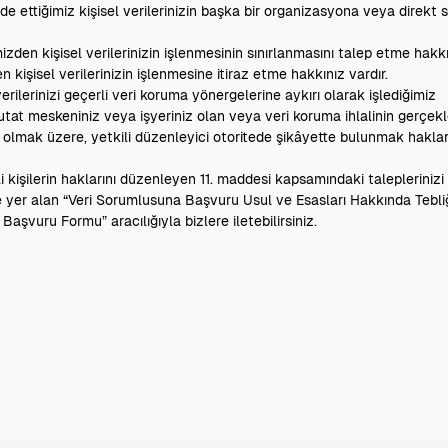
de ettiğimiz kişisel verilerinizin başka bir organizasyona veya direkt 
izden kişisel verilerinizin işlenmesinin sınırlanmasını talep etme hakkı
 kişisel verilerinizin işlenmesine itiraz etme hakkınız vardır.
verilerinizi geçerli veri koruma yönergelerine aykırı olarak işlediğimiz
tat meskeniniz veya işyeriniz olan veya veri koruma ihlalinin gerçekl
 olmak üzere, yetkili düzenleyici otoritede şikâyette bulunmak hakla
gili kişilerin haklarını düzenleyen 11. maddesi kapsamındaki taleplerini
 yer alan “Veri Sorumlusuna Başvuru Usul ve Esasları Hakkında Tebli
aşvuru Formu” aracılığıyla bizlere iletebilirsiniz.