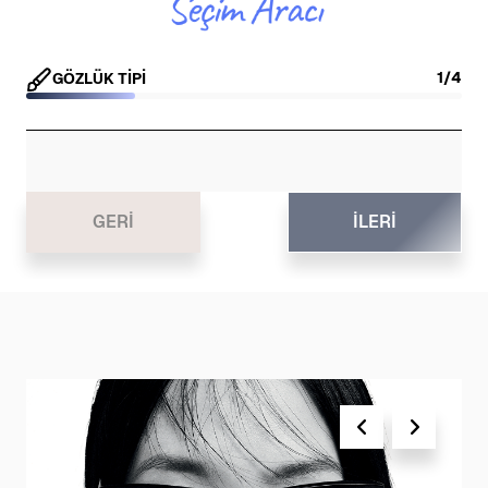
GÖZLÜK TİPİ
GERI
İLERI