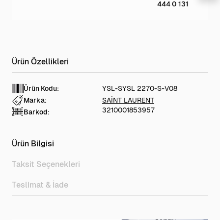
444 0 131
Ürün Kodu:
YSL-SYSL 2270-S-V08
Marka:
SAİNT LAURENT
3210001853957
Barkod:
Ürün Bilgisi
Taksit Seçenekleri
Teslimat & İade