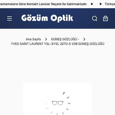
nlemelere Göre Kontakt Lensler Reçete İle Satılmaktadır.
Türkiye'd
Ana Sayfa
GÜNEŞ GÖZLÜĞÜ -
YVES SAİNT LAURENT YSL-SYSL 2270-S V08 GÜNEŞ GÖZLÜĞÜ