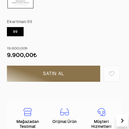
Ekartman:
99
99
19.800,00
9.900,00
SATIN AL
Mağazadan
Orijinal Ürün
Müşteri
T
Teslimat
Hizmetleri