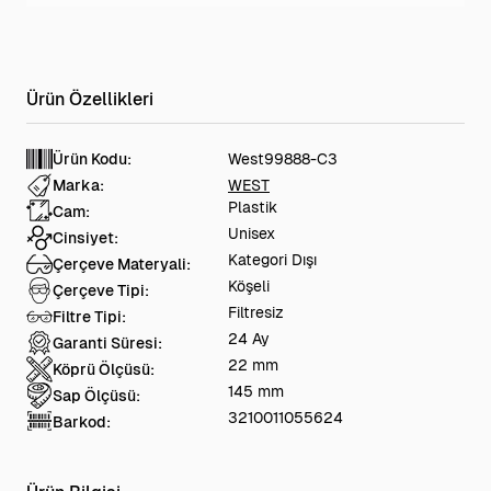
Ürün Kodu:
West99888-C3
Marka:
WEST
Plastik
Cam:
Unisex
Cinsiyet:
Kategori Dışı
Çerçeve Materyali:
Köşeli
Çerçeve Tipi:
Filtresiz
Filtre Tipi:
24 Ay
Garanti Süresi:
22 mm
Köprü Ölçüsü:
145 mm
Sap Ölçüsü:
3210011055624
Barkod: