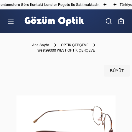
nlemelere Göre Kontakt Lensler Reçete İle Satılmaktadır.
Türkiye'd
Ana Sayfa
OPTİK ÇERÇEVE
West99888 WEST OPTİK ÇERÇEVE
BÜYÜT