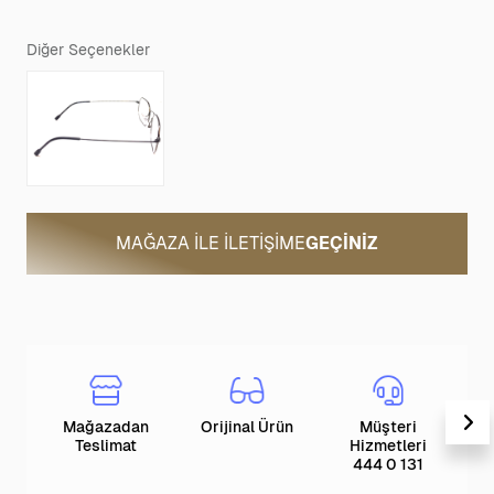
Diğer Seçenekler
MAĞAZA ILE İLETIŞIME
GEÇINIZ
Mağazadan
Orijinal Ürün
Müşteri
T
Teslimat
Hizmetleri
444 0 131