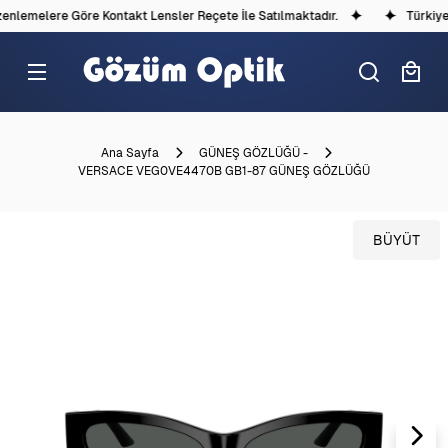
nlemelere Göre Kontakt Lensler Reçete İle Satılmaktadır.
Türkiye'd
Ana Sayfa
GÜNEŞ GÖZLÜĞÜ -
VERSACE VEG0VE4470B GB1-87 GÜNEŞ GÖZLÜĞÜ
BÜYÜT