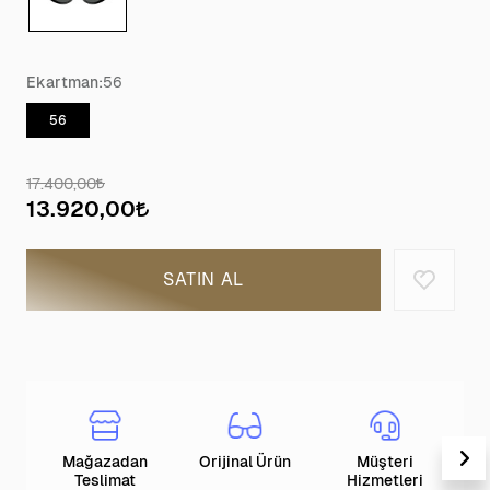
Ekartman:
56
56
17.400,00
13.920,00
SATIN AL
Mağazadan
Orijinal Ürün
Müşteri
T
Teslimat
Hizmetleri