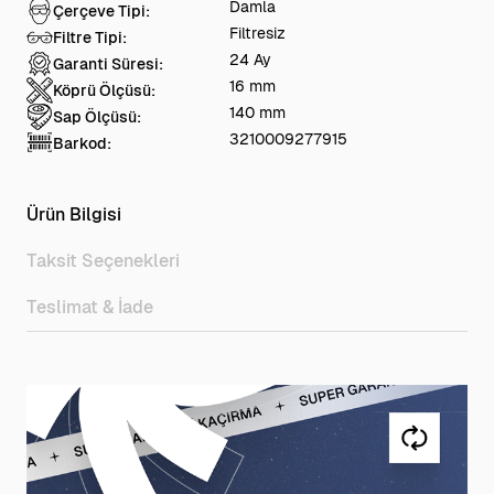
Damla
Çerçeve Tipi:
Filtresiz
Filtre Tipi:
24 Ay
Garanti Süresi:
16 mm
Köprü Ölçüsü:
140 mm
Sap Ölçüsü:
3210009277915
Barkod:
Ürün Bilgisi
Taksit Seçenekleri
Teslimat & İade