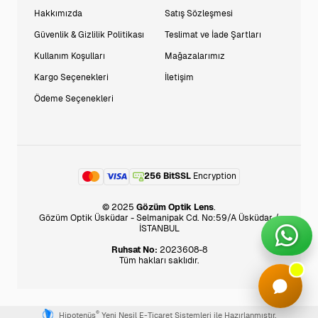
Hakkımızda
Satış Sözleşmesi
Güvenlik & Gizlilik Politikası
Teslimat ve İade Şartları
Kullanım Koşulları
Mağazalarımız
Kargo Seçenekleri
İletişim
Ödeme Seçenekleri
256 BitSSL
Encryption
© 2025
Gözüm Optik Lens
.
Gözüm Optik Üsküdar - Selmanipak Cd. No:59/A Üsküdar /
İSTANBUL
Ruhsat No:
2023608-8
Tüm hakları saklıdır.
®
Hipotenüs
Yeni Nesil E-Ticaret Sistemleri ile Hazırlanmıştır.