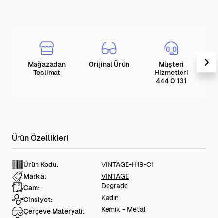
Mağazadan
Orijinal Ürün
Müşteri
T
Teslimat
Hizmetleri
444 0 131
Ürün Kodu:
VINTAGE-H19-C1
Marka:
VINTAGE
Degrade
Cam:
Kadın
Cinsiyet:
Kemik - Metal
Çerçeve Materyali: