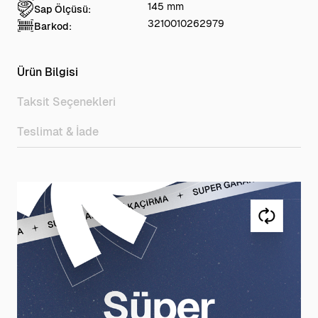
145 mm
Sap Ölçüsü:
3210010262979
Barkod:
Ürün Bilgisi
Taksit Seçenekleri
Teslimat & İade