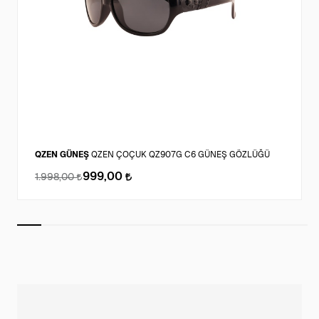
QZEN GÜNEŞ
QZEN ÇOÇUK QZ907G C6 GÜNEŞ GÖZLÜĞÜ
999,00
1.998,00