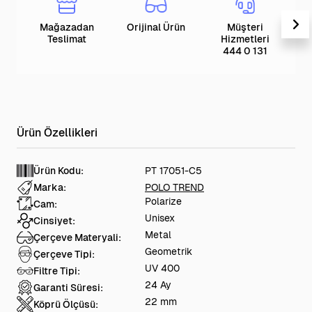
Mağazadan
Orijinal Ürün
Müşteri
T
Teslimat
Hizmetleri
444 0 131
Ürün Kodu:
PT 17051-C5
Marka:
POLO TREND
Polarize
Cam:
Unisex
Cinsiyet:
Metal
Çerçeve Materyali:
Geometrik
Çerçeve Tipi:
UV 400
Filtre Tipi:
24 Ay
Garanti Süresi:
22 mm
Köprü Ölçüsü: