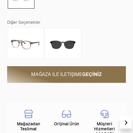
Diğer Seçenekler
MAĞAZA ILE İLETIŞIME
GEÇINIZ
Mağazadan
Orijinal Ürün
Müşteri
T
Teslimat
Hizmetleri