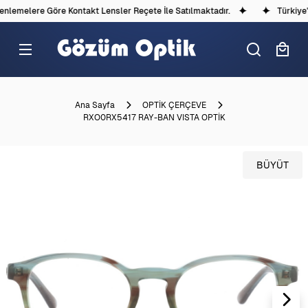
lemelere Göre Kontakt Lensler Reçete İle Satılmaktadır.
Türkiye'd
Ana Sayfa
OPTİK ÇERÇEVE
RXO0RX5417 RAY-BAN VISTA OPTİK
BÜYÜT