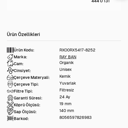
444 0 131
Ürün Kodu:
RXO0RX5417-8252
Marka:
RAY BAN
Organik
Cam:
Unisex
Cinsiyet:
Kemik
Çerçeve Materyali:
Yuvarlak
Çerçeve Tipi:
Filtresiz
Filtre Tipi:
24 Ay
Garanti Süresi:
19 mm
Köprü Ölçüsü:
140 mm
Sap Ölçüsü:
8056597826983
Barkod: