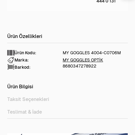
444 0 131
Ürün Kodu:
MY GOGGLES 4004-C0706M
Marka:
MY GOGGLES OPTİK
8680347278922
Barkod:
Ürün Bilgisi
Taksit Seçenekleri
Teslimat & İade