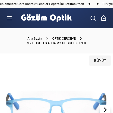
lemelere Göre Kontakt Lensler Reçete İle Satılmaktadır.
Türkiye'd
Ana Sayfa
OPTİK ÇERÇEVE
MY GOGGLES 4004 MY GOGGLES OPTİK
BÜYÜT