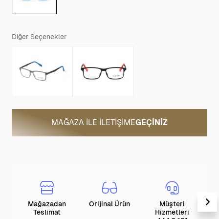
Diğer Seçenekler
MAĞAZA ILE İLETIŞIME
GEÇINIZ
Mağazadan
Orijinal Ürün
Müşteri
T
Teslimat
Hizmetleri