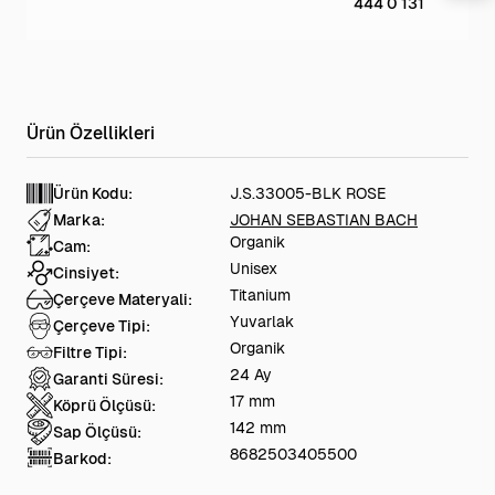
444 0 131
Ürün Kodu:
J.S.33005-BLK ROSE
Marka:
JOHAN SEBASTIAN BACH
Organik
Cam:
Unisex
Cinsiyet:
Titanium
Çerçeve Materyali:
Yuvarlak
Çerçeve Tipi:
Organik
Filtre Tipi:
24 Ay
Garanti Süresi:
17 mm
Köprü Ölçüsü:
142 mm
Sap Ölçüsü:
8682503405500
Barkod: