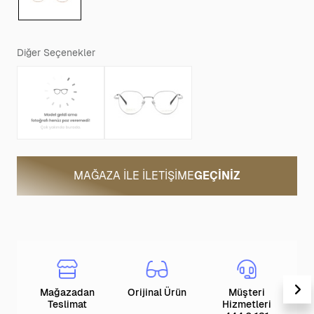
Diğer Seçenekler
MAĞAZA ILE İLETIŞIME
GEÇINIZ
Mağazadan
Orijinal Ürün
Müşteri
T
Teslimat
Hizmetleri