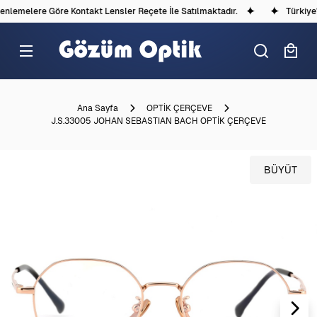
lemelere Göre Kontakt Lensler Reçete İle Satılmaktadır.
Türkiye'd
Ana Sayfa
OPTİK ÇERÇEVE
J.S.33005 JOHAN SEBASTIAN BACH OPTİK ÇERÇEVE
BÜYÜT