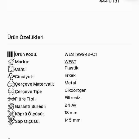
444 0 131
Ürün Kodu:
WEST99942-C1
Marka:
WEST
Plastik
Cam:
Erkek
Cinsiyet:
Metal
Çerçeve Materyali:
Dikdörtgen
Çerçeve Tipi:
Filtresiz
Filtre Tipi:
24 Ay
Garanti Süresi:
18 mm
Köprü Ölçüsü:
145 mm
Sap Ölçüsü: