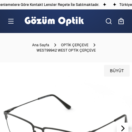
lemelere Göre Kontakt Lensler Reçete İle Satılmaktadır.
Türkiye'd
Ana Sayfa
OPTİK ÇERÇEVE
WEST99942 WEST OPTİK ÇERÇEVE
BÜYÜT