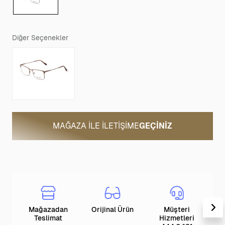
Diğer Seçenekler
MAĞAZA ILE İLETIŞIME
GEÇINIZ
Mağazadan
Orijinal Ürün
Müşteri
T
Teslimat
Hizmetleri