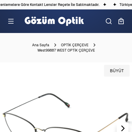
nlemelere Göre Kontakt Lensler Reçete İle Satılmaktadır.
Türkiye'd
Ana Sayfa
OPTİK ÇERÇEVE
West99887 WEST OPTİK ÇERÇEVE
BÜYÜT