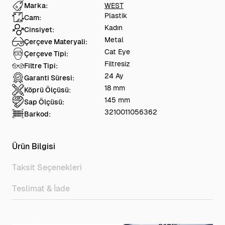
Marka:
WEST
Plastik
Cam:
Kadın
Cinsiyet:
Metal
Çerçeve Materyali:
Cat Eye
Çerçeve Tipi:
Filtresiz
Filtre Tipi:
24 Ay
Garanti Süresi:
18 mm
Köprü Ölçüsü:
145 mm
Sap Ölçüsü:
3210011056362
Barkod:
Ürün Bilgisi
Taksit Seçenekleri
Teslimat & İade