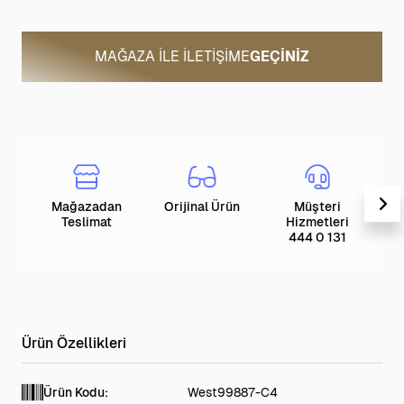
MAĞAZA ILE İLETIŞIME
GEÇINIZ
Mağazadan
Orijinal Ürün
Müşteri
T
Teslimat
Hizmetleri
444 0 131
Ürün Kodu:
West99887-C4