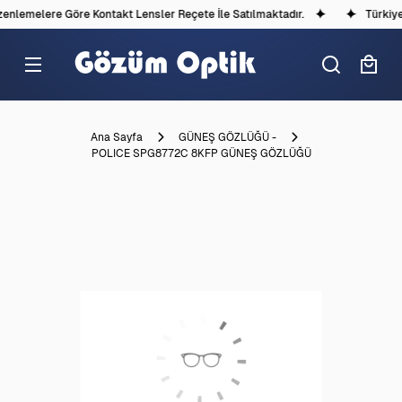
nlemelere Göre Kontakt Lensler Reçete İle Satılmaktadır.
Türkiye'd
Ana Sayfa
GÜNEŞ GÖZLÜĞÜ -
POLICE SPG8772C 8KFP GÜNEŞ GÖZLÜĞÜ