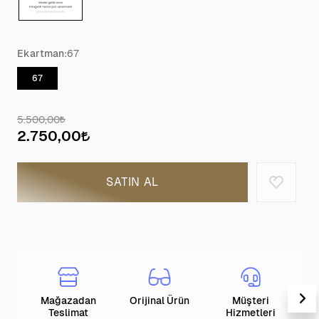
Ekartman:
67
67
5.500,00
2.750,00
SATIN AL
Mağazadan
Orijinal Ürün
Müşteri
T
Teslimat
Hizmetleri