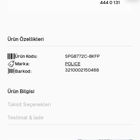
444 0 131
Ürün Kodu:
SPG8772C-8KFP
Marka:
POLICE
3210002150468
Barkod:
Ürün Bilgisi
Taksit Seçenekleri
Teslimat & İade