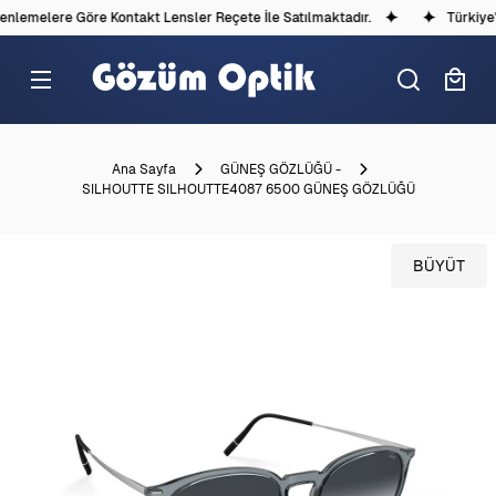
lemelere Göre Kontakt Lensler Reçete İle Satılmaktadır.
Türkiye'd
Ana Sayfa
GÜNEŞ GÖZLÜĞÜ -
SILHOUTTE SILHOUTTE4087 6500 GÜNEŞ GÖZLÜĞÜ
BÜYÜT