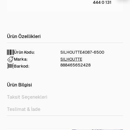
444 0 131
Ürün Kodu:
SILHOUTTE4087-6500
Marka:
SILHOUTTE
888465652428
Barkod:
Ürün Bilgisi
Taksit Seçenekleri
Teslimat & İade