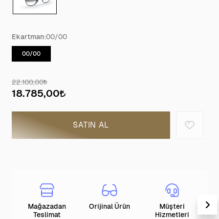
Ekartman:
00/00
00/00
22.100,00
18.785,00
SATIN AL
Mağazadan
Orijinal Ürün
Müşteri
T
Teslimat
Hizmetleri