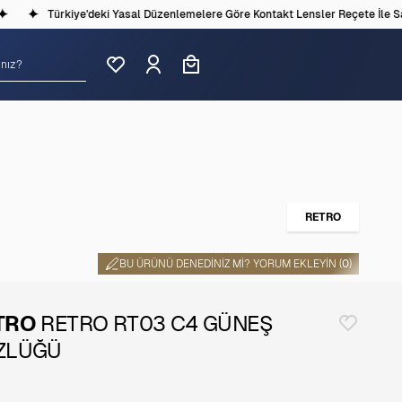
Türkiye'deki Yasal Düzenlemelere Göre Kontakt Lensler Reçete İle Satı
RETRO
BU ÜRÜNÜ DENEDINIZ MI? YORUM EKLEYIN (
0
)
TRO
RETRO RT03 C4 GÜNEŞ
ZLÜĞÜ