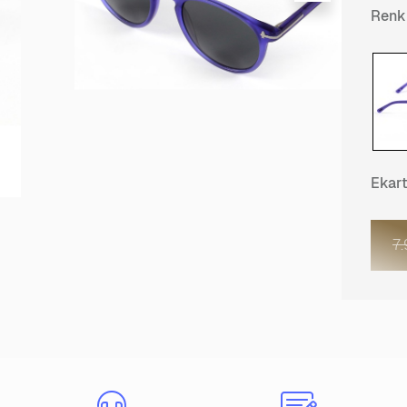
Renk
Ekar
7