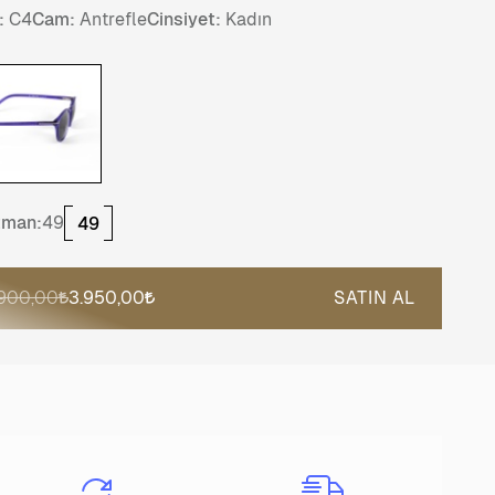
:
C4
Cam:
Antrefle
Cinsiyet:
Kadın
tman:
49
49
.900,00
3.950,00
SATIN AL