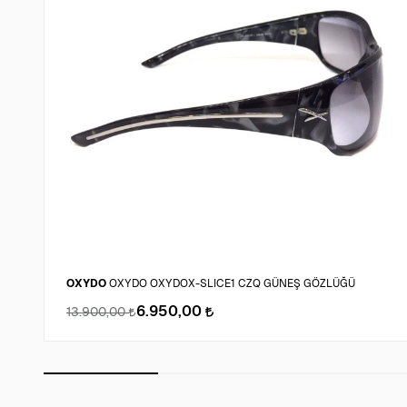
OXYDO
OXYDO OXYDOX-SLICE1 CZQ GÜNEŞ GÖZLÜĞÜ
6.950,00
13.900,00