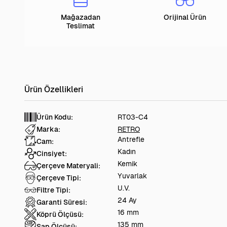
Mağazadan
Orijinal Ürün
Teslimat
Ürün Kodu:
RT03-C4
Marka:
RETRO
Antrefle
Cam:
Kadın
Cinsiyet:
Kemik
Çerçeve Materyali:
Yuvarlak
Çerçeve Tipi:
U.V.
Filtre Tipi:
24 Ay
Garanti Süresi:
16 mm
Köprü Ölçüsü:
135 mm
Sap Ölçüsü: