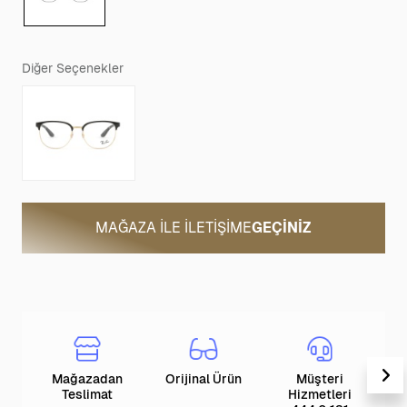
Diğer Seçenekler
MAĞAZA ILE İLETIŞIME
GEÇINIZ
Mağazadan
Orijinal Ürün
Müşteri
T
Teslimat
Hizmetleri