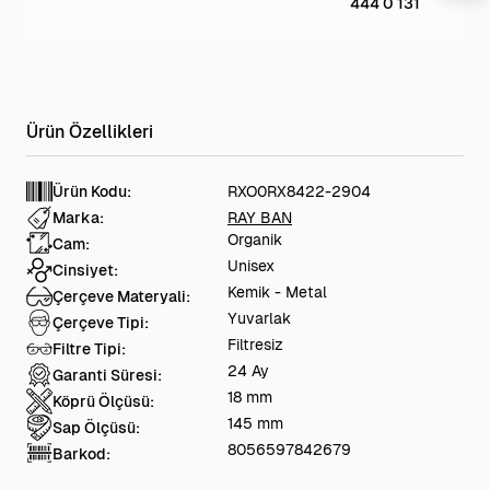
444 0 131
Ürün Kodu:
RXO0RX8422-2904
Marka:
RAY BAN
Organik
Cam:
Unisex
Cinsiyet:
Kemik - Metal
Çerçeve Materyali:
Yuvarlak
Çerçeve Tipi:
Filtresiz
Filtre Tipi:
24 Ay
Garanti Süresi:
18 mm
Köprü Ölçüsü:
145 mm
Sap Ölçüsü:
8056597842679
Barkod: