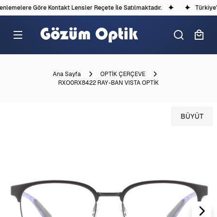
lemelere Göre Kontakt Lensler Reçete İle Satılmaktadır.
Türkiye'd
Ana Sayfa
OPTİK ÇERÇEVE
RXO0RX8422 RAY-BAN VISTA OPTİK
BÜYÜT