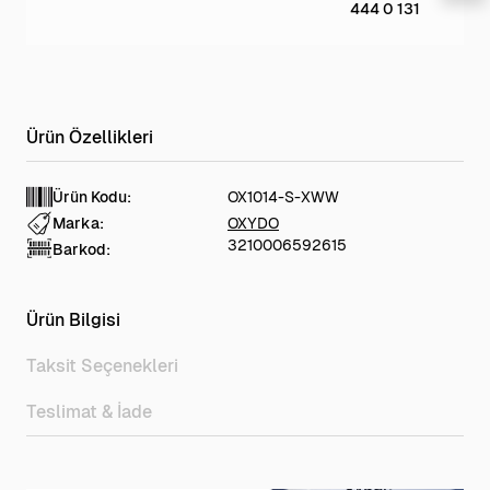
444 0 131
Ürün Kodu:
OX1014-S-XWW
Marka:
OXYDO
3210006592615
Barkod:
Ürün Bilgisi
Taksit Seçenekleri
Teslimat & İade