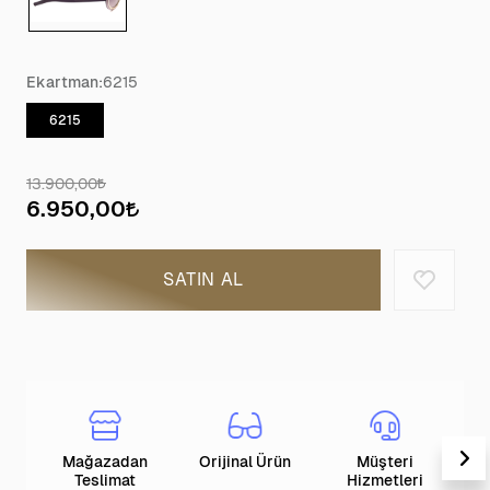
Ekartman:
6215
6215
13.900,00
6.950,00
SATIN AL
Mağazadan
Orijinal Ürün
Müşteri
T
Teslimat
Hizmetleri