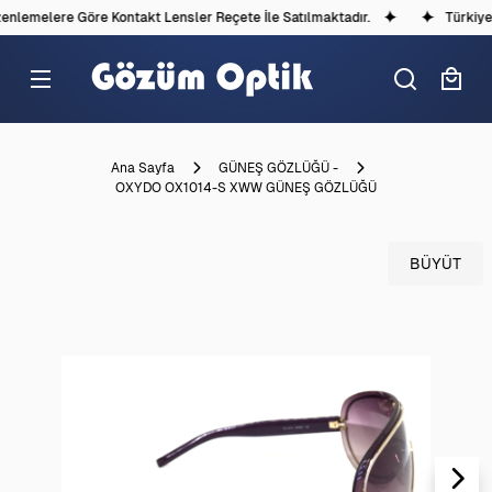
lemelere Göre Kontakt Lensler Reçete İle Satılmaktadır.
Türkiye'd
Ana Sayfa
GÜNEŞ GÖZLÜĞÜ -
OXYDO OX1014-S XWW GÜNEŞ GÖZLÜĞÜ
BÜYÜT