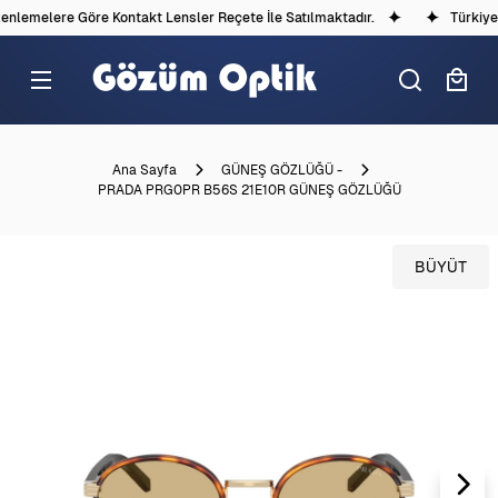
lemelere Göre Kontakt Lensler Reçete İle Satılmaktadır.
Türkiye'd
Ana Sayfa
GÜNEŞ GÖZLÜĞÜ -
PRADA PRG0PR B56S 21E10R GÜNEŞ GÖZLÜĞÜ
BÜYÜT