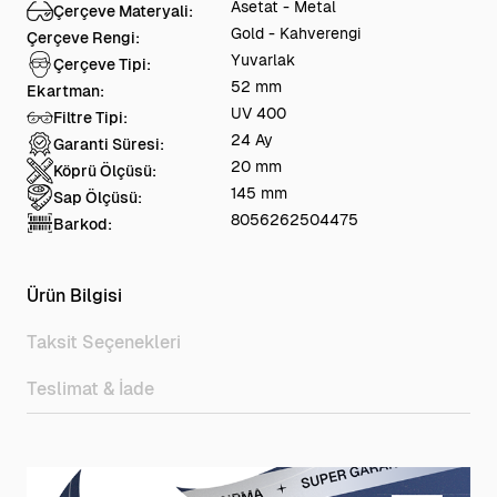
Asetat - Metal
Çerçeve Materyali:
Gold - Kahverengi
Çerçeve Rengi:
Yuvarlak
Çerçeve Tipi:
52 mm
Ekartman:
UV 400
Filtre Tipi:
24 Ay
Garanti Süresi:
20 mm
Köprü Ölçüsü:
145 mm
Sap Ölçüsü:
8056262504475
Barkod:
Ürün Bilgisi
Taksit Seçenekleri
Teslimat & İade