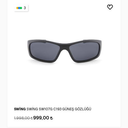
3
SWİNG
SWİNG SW107G C193 GÜNEŞ GÖZLÜĞÜ
999,00
1.998,00