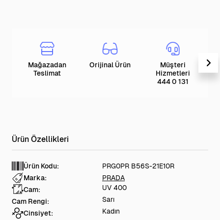
Mağazadan
Orijinal Ürün
Müşteri
T
Teslimat
Hizmetleri
444 0 131
Ürün Kodu:
PRG0PR B56S-21E10R
Marka:
PRADA
UV 400
Cam:
Sarı
Cam Rengi:
Kadın
Cinsiyet: