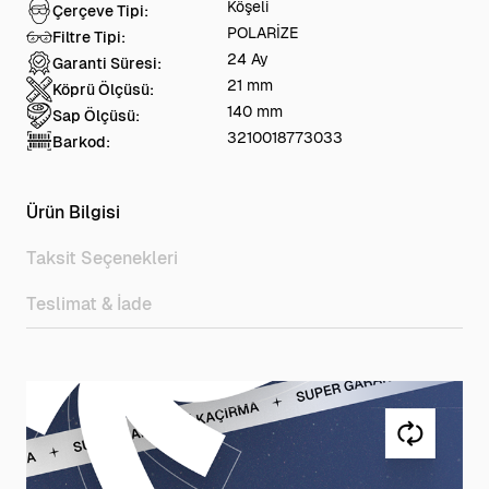
Köşeli
Çerçeve Tipi:
POLARİZE
Filtre Tipi:
24 Ay
Garanti Süresi:
21 mm
Köprü Ölçüsü:
140 mm
Sap Ölçüsü:
3210018773033
Barkod:
Ürün Bilgisi
Taksit Seçenekleri
Teslimat & İade