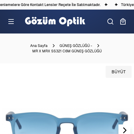
lemelere Göre Kontakt Lensler Reçete İle Satılmaktadır.
Türkiye'd
Ana Sayfa
GÜNEŞ GÖZLÜĞÜ -
MR X MRX SS321 C6M GÜNEŞ GÖZLÜĞÜ
BÜYÜT