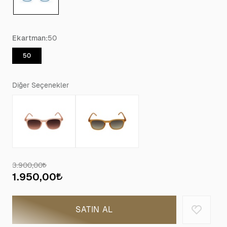
Ekartman:
50
50
Diğer Seçenekler
3.900,00
1.950,00
SATIN AL