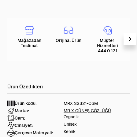
Mağazadan
Orijinal Ürün
Müşteri
T
Teslimat
Hizmetleri
444 0 131
Ürün Kodu:
MRX SS321-C6M
Marka:
MR X GÜNEŞ GÖZLÜĞÜ
Organik
Cam:
Unisex
Cinsiyet:
Kemik
Çerçeve Materyali: