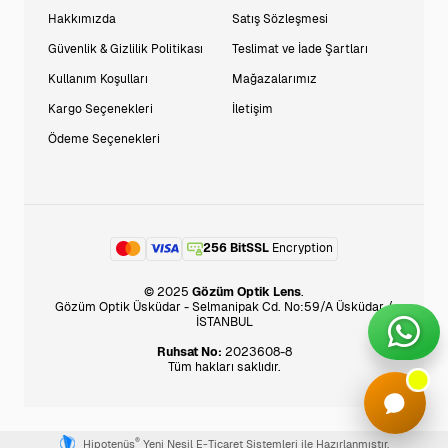
Hakkımızda
Satış Sözleşmesi
Güvenlik & Gizlilik Politikası
Teslimat ve İade Şartları
Kullanım Koşulları
Mağazalarımız
Kargo Seçenekleri
İletişim
Ödeme Seçenekleri
256 BitSSL
Encryption
© 2025
Gözüm Optik Lens
.
Gözüm Optik Üsküdar - Selmanipak Cd. No:59/A Üsküdar /
İSTANBUL
Ruhsat No:
2023608-8
Tüm hakları saklıdır.
®
Hipotenüs
Yeni Nesil E-Ticaret Sistemleri ile Hazırlanmıştır.