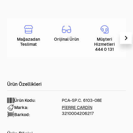
Mağazadan
Orijinal Ürün
Müşteri
T
Teslimat
Hizmetleri
444 0 131
Ürün Kodu:
PCA-SP.C. 6103-08E
Marka:
PİERRE CARDİN
3210004206217
Barkod: