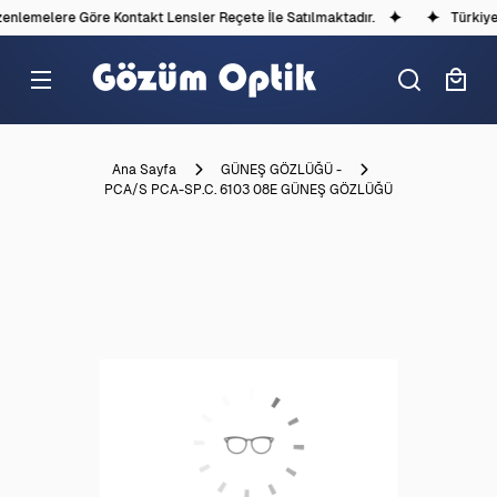
nlemelere Göre Kontakt Lensler Reçete İle Satılmaktadır.
Türkiye'd
Ana Sayfa
GÜNEŞ GÖZLÜĞÜ -
PCA/S PCA-SP.C. 6103 08E GÜNEŞ GÖZLÜĞÜ