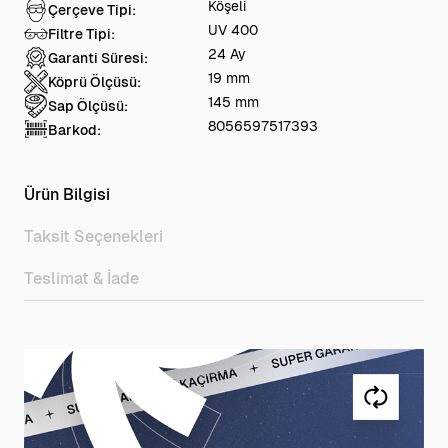
Köşeli
Çerçeve Tipi:
UV 400
Filtre Tipi:
24 Ay
Garanti Süresi:
19 mm
Köprü Ölçüsü:
145 mm
Sap Ölçüsü:
8056597517393
Barkod:
Ürün Bilgisi
Taksit Seçenekleri
Teslimat & İade