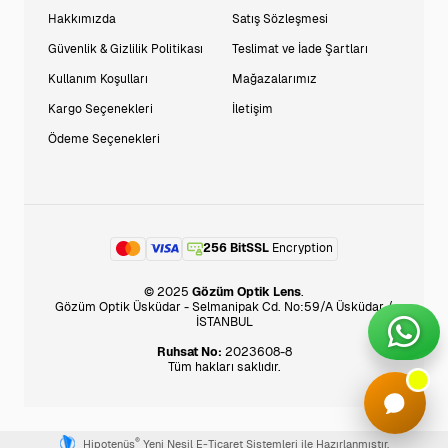
Hakkımızda
Satış Sözleşmesi
Güvenlik & Gizlilik Politikası
Teslimat ve İade Şartları
Kullanım Koşulları
Mağazalarımız
Kargo Seçenekleri
İletişim
Ödeme Seçenekleri
256 BitSSL
Encryption
© 2025
Gözüm Optik Lens
.
Gözüm Optik Üsküdar - Selmanipak Cd. No:59/A Üsküdar /
İSTANBUL
Ruhsat No:
2023608-8
Tüm hakları saklıdır.
®
Hipotenüs
Yeni Nesil E-Ticaret Sistemleri ile Hazırlanmıştır.