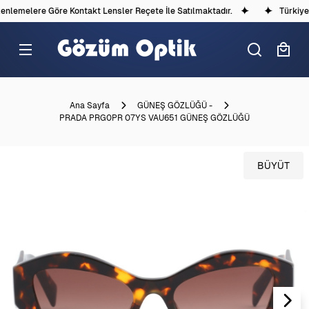
lemelere Göre Kontakt Lensler Reçete İle Satılmaktadır.
Türkiye'd
Ana Sayfa
GÜNEŞ GÖZLÜĞÜ -
PRADA PRG0PR 07YS VAU651 GÜNEŞ GÖZLÜĞÜ
BÜYÜT