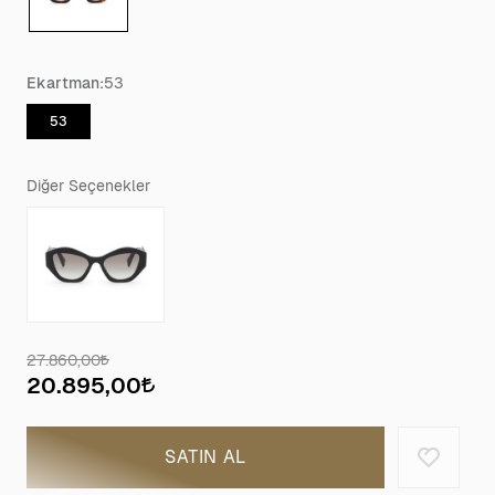
Ekartman:
53
53
Diğer Seçenekler
27.860,00
20.895,00
SATIN AL