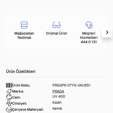
Mağazadan
Orijinal Ürün
Müşteri
T
Teslimat
Hizmetleri
444 0 131
Ürün Kodu:
PRG0PR 07YS-VAU651
Marka:
PRADA
UV 400
Cam:
Kadın
Cinsiyet:
Kemik
Çerçeve Materyali: