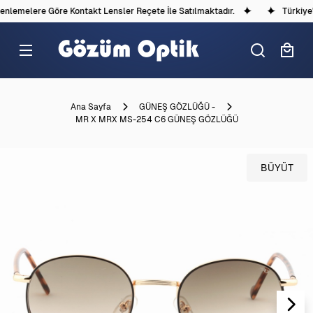
lemelere Göre Kontakt Lensler Reçete İle Satılmaktadır.
Türkiye'd
Ana Sayfa
GÜNEŞ GÖZLÜĞÜ -
MR X MRX MS-254 C6 GÜNEŞ GÖZLÜĞÜ
BÜYÜT