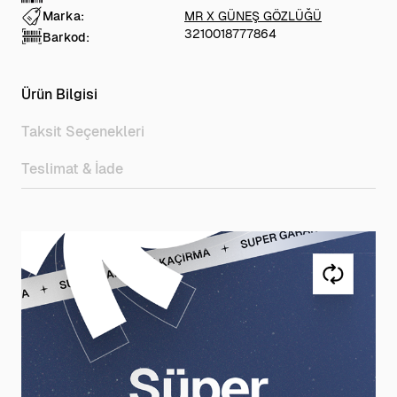
Marka:
MR X GÜNEŞ GÖZLÜĞÜ
3210018777864
Barkod:
Ürün Bilgisi
Taksit Seçenekleri
Teslimat & İade