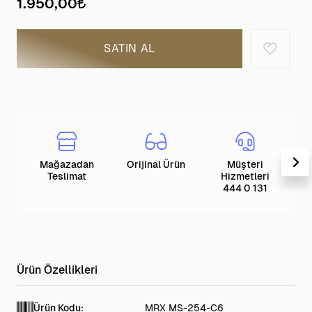
1.950,00
SATIN AL
Mağazadan
Orijinal Ürün
Müşteri
T
Teslimat
Hizmetleri
444 0 131
Ürün Kodu:
MRX MS-254-C6