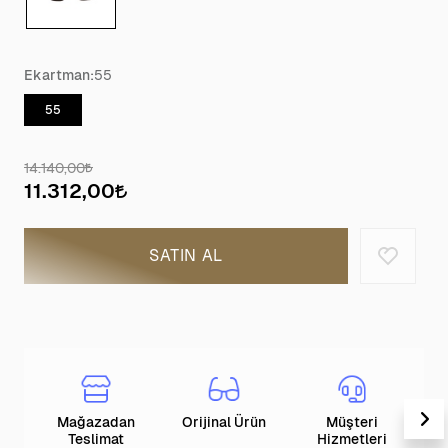
Ekartman:
55
55
14.140,00
11.312,00
SATIN AL
Mağazadan
Orijinal Ürün
Müşteri
T
Teslimat
Hizmetleri