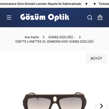
lemelere Göre Kontakt Lensler Reçete İle Satılmaktadır.
Türkiye'd
Ana Sayfa
GÜNEŞ GÖZLÜĞÜ -
ODETTE LUNETTES OL DİAMOND A001 GÜNEŞ GÖZLÜĞÜ
BÜYÜT