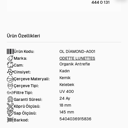
444 0 131
Ürün Kodu:
OL DİAMOND-A001
Marka:
ODETTE LUNETTES
Organik Antrefle
Cam:
Kadın
Cinsiyet:
Kemik
Çerçeve Materyali:
Kelebek
Çerçeve Tipi:
UV 400
Filtre Tipi:
24 Ay
Garanti Süresi:
18 mm
Köprü Ölçüsü:
145 mm
Sap Ölçüsü:
5404036915836
Barkod: