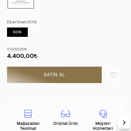
Ekartman:
6016
6016
5.500,00
4.400,00
SATIN AL
Mağazadan
Orijinal Ürün
Müşteri
T
Teslimat
Hizmetleri