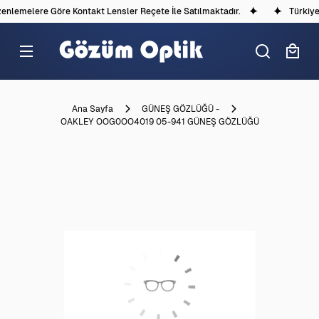
nlemelere Göre Kontakt Lensler Reçete İle Satılmaktadır.
Türkiye'd
Ana Sayfa
GÜNEŞ GÖZLÜĞÜ -
OAKLEY OOG0OO4019 05-941 GÜNEŞ GÖZLÜĞÜ