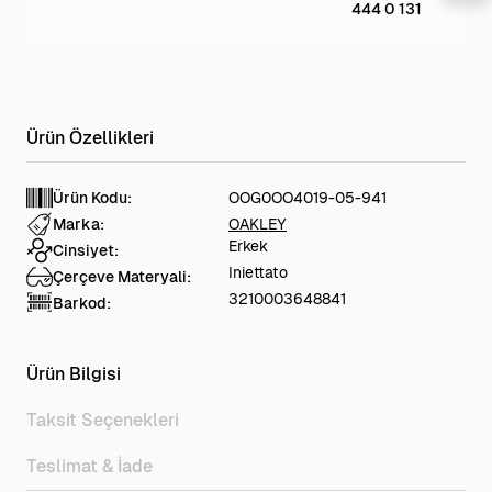
444 0 131
Ürün Kodu:
OOG0OO4019-05-941
Marka:
OAKLEY
Erkek
Cinsiyet:
Iniettato
Çerçeve Materyali:
3210003648841
Barkod:
Ürün Bilgisi
Taksit Seçenekleri
Teslimat & İade