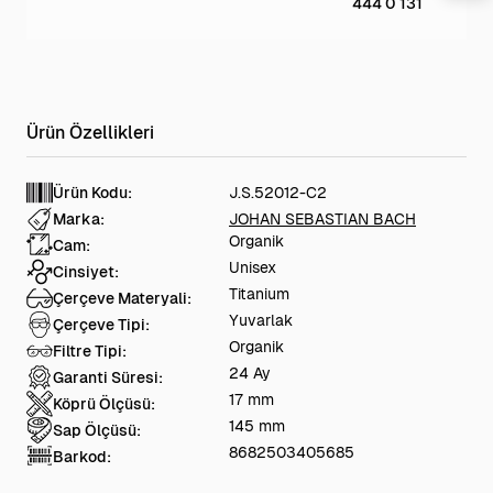
444 0 131
Ürün Kodu:
J.S.52012-C2
Marka:
JOHAN SEBASTIAN BACH
Organik
Cam:
Unisex
Cinsiyet:
Titanium
Çerçeve Materyali:
Yuvarlak
Çerçeve Tipi:
Organik
Filtre Tipi:
24 Ay
Garanti Süresi:
17 mm
Köprü Ölçüsü:
145 mm
Sap Ölçüsü:
8682503405685
Barkod: