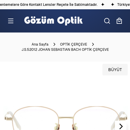
lemelere Göre Kontakt Lensler Reçete İle Satılmaktadır.
Türkiye'd
Ana Sayfa
OPTİK ÇERÇEVE
J.S.52012 JOHAN SEBASTIAN BACH OPTİK ÇERÇEVE
BÜYÜT