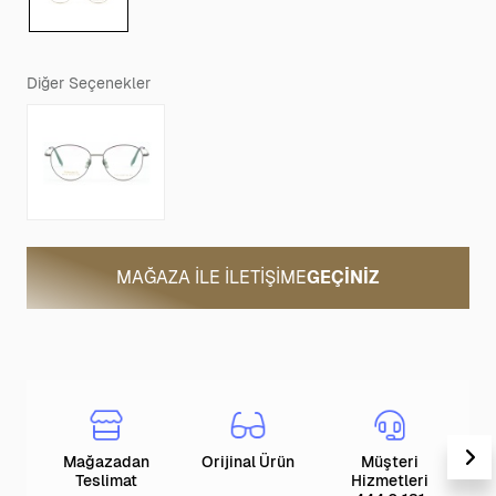
Diğer Seçenekler
MAĞAZA ILE İLETIŞIME
GEÇINIZ
Mağazadan
Orijinal Ürün
Müşteri
T
Teslimat
Hizmetleri