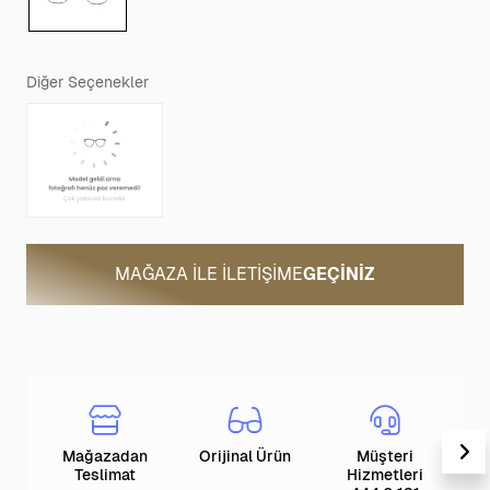
Diğer Seçenekler
MAĞAZA ILE İLETIŞIME
GEÇINIZ
Mağazadan
Orijinal Ürün
Müşteri
T
Teslimat
Hizmetleri