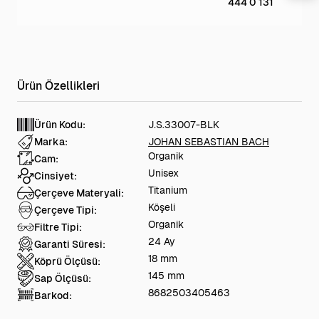
444 0 131
Ürün Kodu:
J.S.33007-BLK
Marka:
JOHAN SEBASTIAN BACH
Organik
Cam:
Unisex
Cinsiyet:
Titanium
Çerçeve Materyali:
Köşeli
Çerçeve Tipi:
Organik
Filtre Tipi:
24 Ay
Garanti Süresi:
18 mm
Köprü Ölçüsü:
145 mm
Sap Ölçüsü:
8682503405463
Barkod: