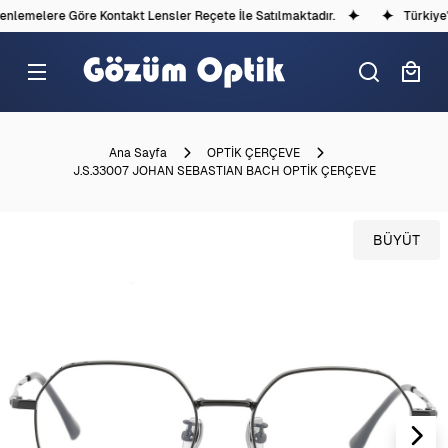
lemelere Göre Kontakt Lensler Reçete İle Satılmaktadır.
Türkiye'd
Ana Sayfa
OPTİK ÇERÇEVE
J.S.33007 JOHAN SEBASTIAN BACH OPTİK ÇERÇEVE
BÜYÜT