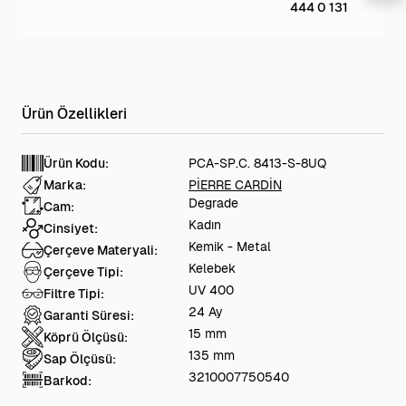
444 0 131
Ürün Kodu:
PCA-SP.C. 8413-S-8UQ
Marka:
PİERRE CARDİN
Degrade
Cam:
Kadın
Cinsiyet:
Kemik - Metal
Çerçeve Materyali:
Kelebek
Çerçeve Tipi:
UV 400
Filtre Tipi:
24 Ay
Garanti Süresi:
15 mm
Köprü Ölçüsü:
135 mm
Sap Ölçüsü:
3210007750540
Barkod: