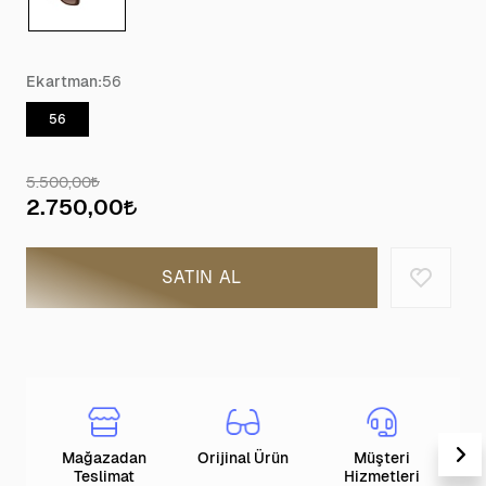
Ekartman:
56
56
5.500,00
2.750,00
SATIN AL
Mağazadan
Orijinal Ürün
Müşteri
T
Teslimat
Hizmetleri