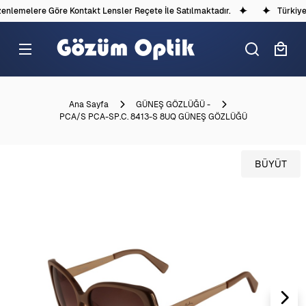
nlemelere Göre Kontakt Lensler Reçete İle Satılmaktadır.
Türkiye'd
Ana Sayfa
GÜNEŞ GÖZLÜĞÜ -
PCA/S PCA-SP.C. 8413-S 8UQ GÜNEŞ GÖZLÜĞÜ
BÜYÜT