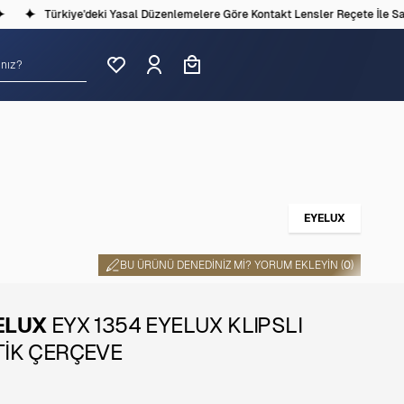
Türkiye'deki Yasal Düzenlemelere Göre Kontakt Lensler Reçete İle Satıl
EYELUX
BU ÜRÜNÜ DENEDINIZ MI? YORUM EKLEYIN (
0
)
ELUX
EYX 1354 EYELUX KLIPSLI
TİK ÇERÇEVE