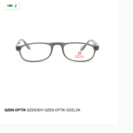
2
QZEN OPTİK
QZEN3011 QZEN OPTİK GÖZLÜK
E