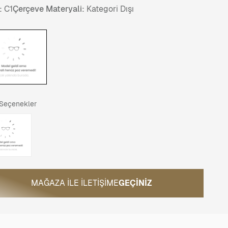
:
C1
Çerçeve Materyali:
Kategori Dışı
 Seçenekler
MAĞAZA ILE İLETIŞIME
GEÇINIZ