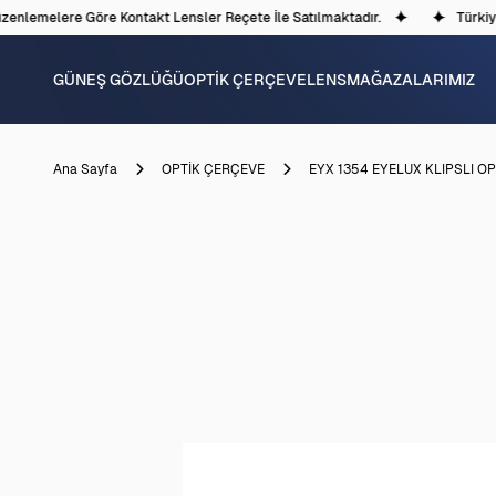
nlemelere Göre Kontakt Lensler Reçete İle Satılmaktadır.
Türkiye'd
GÜNEŞ GÖZLÜĞÜ
OPTİK ÇERÇEVE
LENS
MAĞAZALARIMIZ
Ana Sayfa
OPTİK ÇERÇEVE
EYX 1354 EYELUX KLIPSLI O