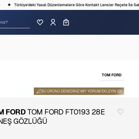
Türkiye'deki Yasal Düzenlemelere Göre Kontakt Lensler Reçete İle Satılm
TOM FORD
BU ÜRÜNÜ DENEDINIZ MI? YORUM EKLEYIN (
0
)
M FORD
TOM FORD FT0193 28E
NEŞ GÖZLÜĞÜ