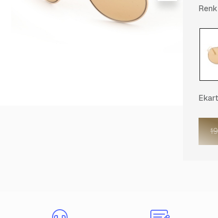
Renk
Ekar
1