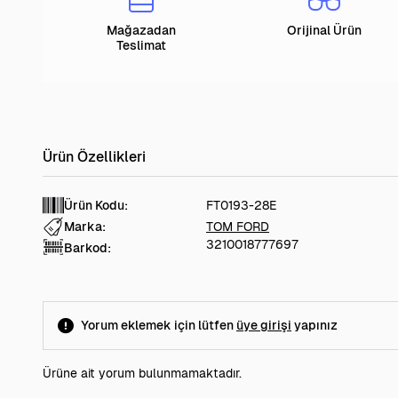
Mağazadan
Orijinal Ürün
Teslimat
Ürün Kodu:
FT0193-28E
Marka:
TOM FORD
3210018777697
Barkod:
Yorum eklemek için lütfen
üye girişi
yapınız
Ürüne ait yorum bulunmamaktadır.