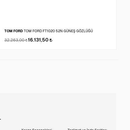
TOM FORD
TOM FORD FT1020 52N GÜNEŞ GÖZLÜĞÜ
A
16.131,50
32.263,00
3
L