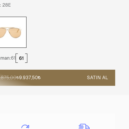
:
28E
tman:
61
61
9.875,00
9.937,50
SATIN AL