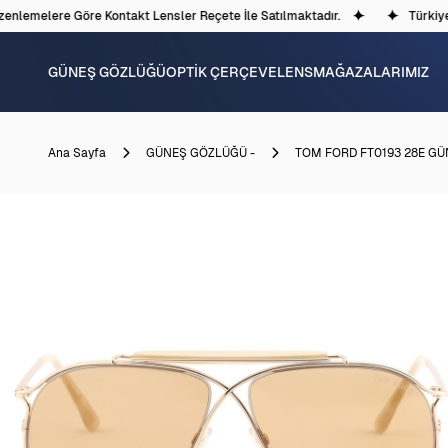
nlemelere Göre Kontakt Lensler Reçete İle Satılmaktadır.
Türkiye'd
GÜNEŞ GÖZLÜĞÜ
OPTİK ÇERÇEVE
LENS
MAĞAZALARIMIZ
Ana Sayfa
GÜNEŞ GÖZLÜĞÜ -
TOM FORD FT0193 28E G