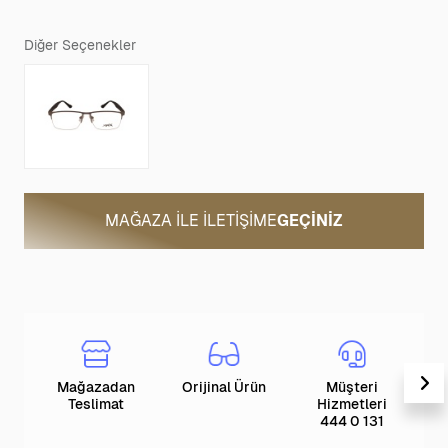
Diğer Seçenekler
MAĞAZA ILE İLETIŞIME
GEÇINIZ
Mağazadan
Orijinal Ürün
Müşteri
T
Teslimat
Hizmetleri
444 0 131