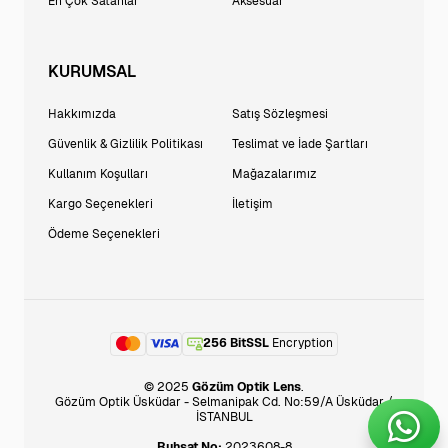
En Çok Satanlar
Aksesuar
KURUMSAL
Hakkımızda
Satış Sözleşmesi
Güvenlik & Gizlilik Politikası
Teslimat ve İade Şartları
Kullanım Koşulları
Mağazalarımız
Kargo Seçenekleri
İletişim
Ödeme Seçenekleri
256 BitSSL
Encryption
© 2025
Gözüm Optik Lens
.
Gözüm Optik Üsküdar - Selmanipak Cd. No:59/A Üsküdar /
İSTANBUL
Ruhsat No:
2023608-8