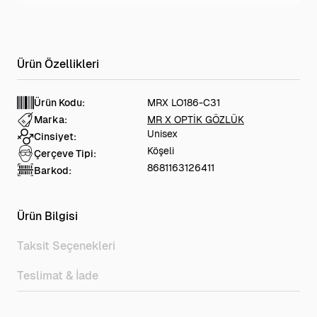
Ürün Kodu:
MRX LO186-C31
Marka:
MR X OPTİK GÖZLÜK
Unisex
Cinsiyet:
Köşeli
Çerçeve Tipi:
8681163126411
Barkod:
Ürün Bilgisi
Taksit Seçenekleri
Teslimat & İade