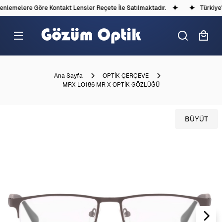
lemelere Göre Kontakt Lensler Reçete İle Satılmaktadır.
Türkiye'd
Ana Sayfa
OPTİK ÇERÇEVE
MRX LO186 MR X OPTİK GÖZLÜĞÜ
BÜYÜT