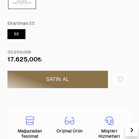
Ekartman:
55
55
35.250,00
17.625,00
SATIN AL
Mağazadan
Orijinal Ürün
Müşteri
T
Teslimat
Hizmetleri