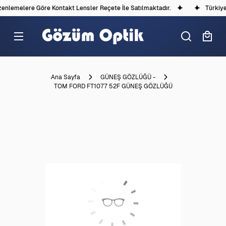
nlemelere Göre Kontakt Lensler Reçete İle Satılmaktadır.
Türkiye'd
Ana Sayfa
GÜNEŞ GÖZLÜĞÜ -
TOM FORD FT1077 52F GÜNEŞ GÖZLÜĞÜ