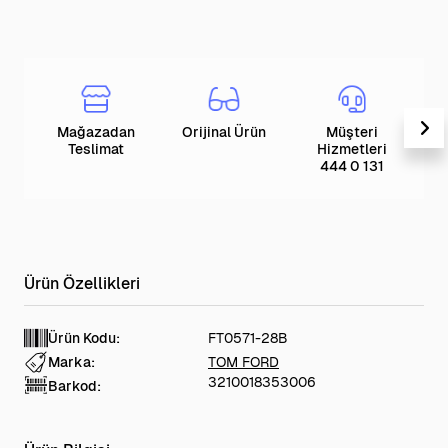
Mağazadan
Orijinal Ürün
Müşteri
T
Teslimat
Hizmetleri
444 0 131
Ürün Kodu:
FT0571-28B
Marka:
TOM FORD
3210018353006
Barkod: