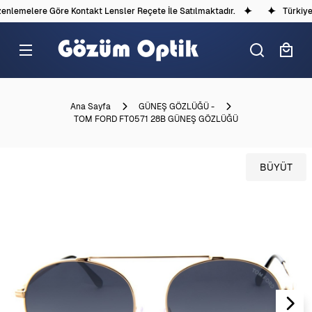
lemelere Göre Kontakt Lensler Reçete İle Satılmaktadır.
Türkiye'd
Ana Sayfa
GÜNEŞ GÖZLÜĞÜ -
TOM FORD FT0571 28B GÜNEŞ GÖZLÜĞÜ
BÜYÜT