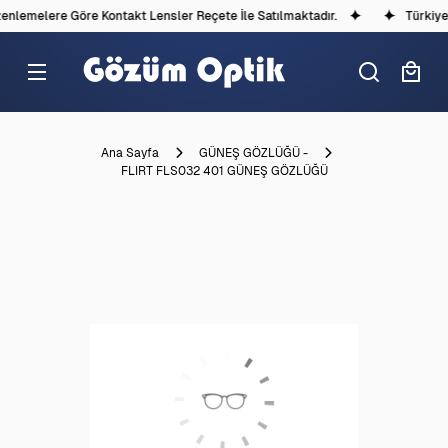
nlemelere Göre Kontakt Lensler Reçete İle Satılmaktadır.
Türkiye'd
Ana Sayfa
GÜNEŞ GÖZLÜĞÜ -
FLIRT FLS032 401 GÜNEŞ GÖZLÜĞÜ