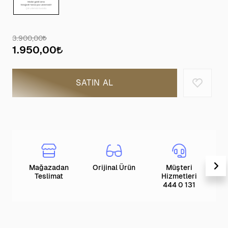
3.900,00
1.950,00
SATIN AL
Mağazadan
Orijinal Ürün
Müşteri
T
Teslimat
Hizmetleri
444 0 131