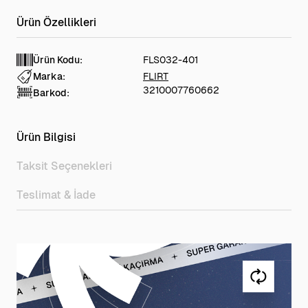
Ürün Kodu:
FLS032-401
Marka:
FLIRT
3210007760662
Barkod:
Ürün Bilgisi
Taksit Seçenekleri
Teslimat & İade