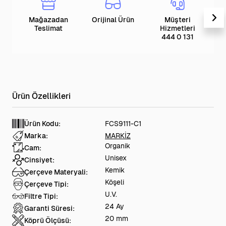
Mağazadan
Orijinal Ürün
Müşteri
T
Teslimat
Hizmetleri
444 0 131
Ürün Kodu:
FCS9111-C1
Marka:
MARKİZ
Organik
Cam:
Unisex
Cinsiyet:
Kemik
Çerçeve Materyali:
Köşeli
Çerçeve Tipi:
U.V.
Filtre Tipi:
24 Ay
Garanti Süresi:
20 mm
Köprü Ölçüsü: