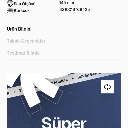
145 mm
Sap Ölçüsü:
3210018769425
Barkod:
Ürün Bilgisi
Taksit Seçenekleri
Teslimat & İade