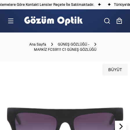
melere Göre Kontakt Lensler Reçete İle Satılmaktadır.
Türkiye'dek
Ana Sayfa
GÜNEŞ GÖZLÜĞÜ -
MARKİZ FCS9111 C1 GÜNEŞ GÖZLÜĞÜ
BÜYÜT