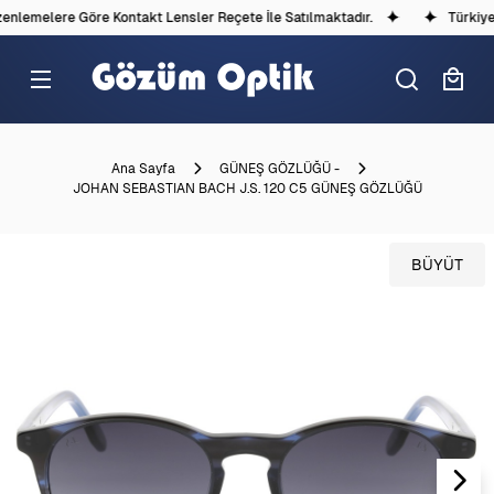
nlemelere Göre Kontakt Lensler Reçete İle Satılmaktadır.
Türkiye'd
Ana Sayfa
GÜNEŞ GÖZLÜĞÜ -
JOHAN SEBASTIAN BACH J.S. 120 C5 GÜNEŞ GÖZLÜĞÜ
BÜYÜT