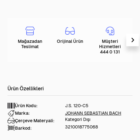
Mağazadan
Orijinal Ürün
Müşteri
T
Teslimat
Hizmetleri
444 0 131
Ürün Kodu:
J.S. 120-C5
Marka:
JOHANN SEBASTIAN BACH
Kategori Dışı
Çerçeve Materyali:
3210018775068
Barkod: