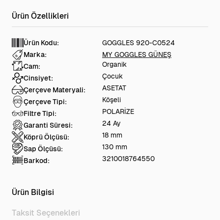
Ürün Kodu:
GOGGLES 920-C0524
Marka:
MY GOGGLES GÜNEŞ
Organik
Cam:
Çocuk
Cinsiyet:
ASETAT
Çerçeve Materyali:
Köşeli
Çerçeve Tipi:
POLARİZE
Filtre Tipi:
24 Ay
Garanti Süresi:
18 mm
Köprü Ölçüsü:
130 mm
Sap Ölçüsü:
3210018764550
Barkod:
Ürün Bilgisi
Taksit Seçenekleri