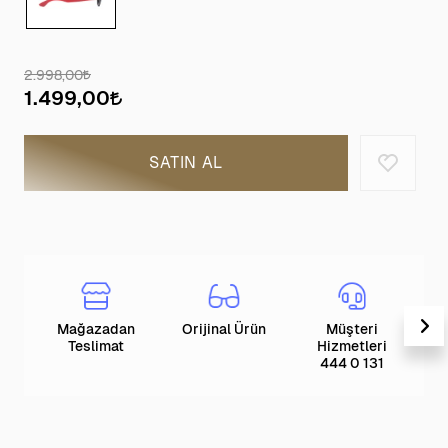
2.998,00
1.499,00
SATIN AL
Mağazadan
Orijinal Ürün
Müşteri
T
Teslimat
Hizmetleri
444 0 131