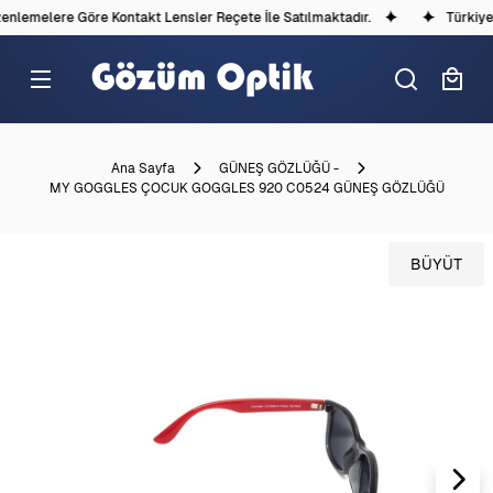
nlemelere Göre Kontakt Lensler Reçete İle Satılmaktadır.
Türkiye'd
Ana Sayfa
GÜNEŞ GÖZLÜĞÜ -
MY GOGGLES ÇOCUK GOGGLES 920 C0524 GÜNEŞ GÖZLÜĞÜ
BÜYÜT