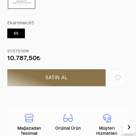
Ekartman:
65
65
21.575,00
10.787,50
SATIN AL
Mağazadan
Orijinal Ürün
Müşteri
T
Teslimat
Hizmetleri