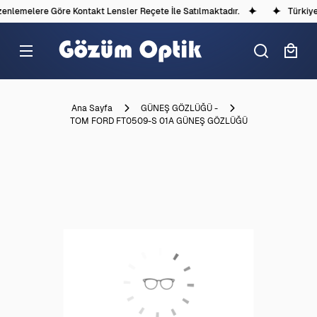
nlemelere Göre Kontakt Lensler Reçete İle Satılmaktadır.
Türkiye'd
Ana Sayfa
GÜNEŞ GÖZLÜĞÜ -
TOM FORD FT0509-S 01A GÜNEŞ GÖZLÜĞÜ