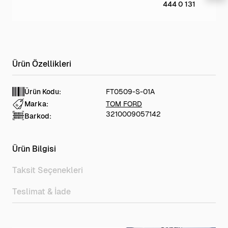
444 0 131
Ürün Kodu:
FT0509-S-01A
Marka:
TOM FORD
3210009057142
Barkod:
Ürün Bilgisi
Taksit Seçenekleri
Teslimat & İade