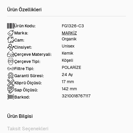
Ürün Kodu:
FG1326-C3
Marka:
MARKİZ
Organik
Cam:
Unisex
Cinsiyet:
Kemik
Çerçeve Materyali:
Köşeli
Çerçeve Tipi:
POLARİZE
Filtre Tipi:
24 Ay
Garanti Süresi:
17 mm
Köprü Ölçüsü:
142 mm
Sap Ölçüsü:
3210018767117
Barkod:
Ürün Bilgisi
Taksit Seçenekleri