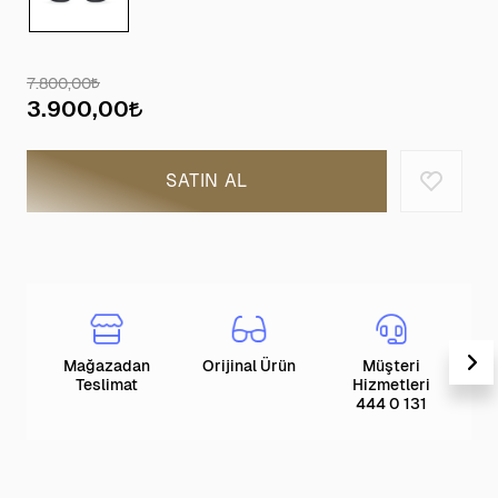
7.800,00
3.900,00
SATIN AL
Mağazadan
Orijinal Ürün
Müşteri
T
Teslimat
Hizmetleri
444 0 131