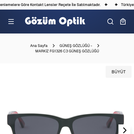
lemelere Göre Kontakt Lensler Reçete İle Satılmaktadır.
Türkiye'd
Ana Sayfa
GÜNEŞ GÖZLÜĞÜ -
MARKİZ FG1326 C3 GÜNEŞ GÖZLÜĞÜ
BÜYÜT