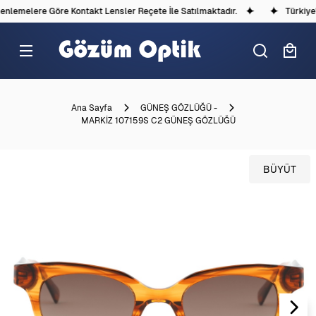
lemelere Göre Kontakt Lensler Reçete İle Satılmaktadır.
Türkiye'd
Ana Sayfa
GÜNEŞ GÖZLÜĞÜ -
MARKİZ 107159S C2 GÜNEŞ GÖZLÜĞÜ
BÜYÜT