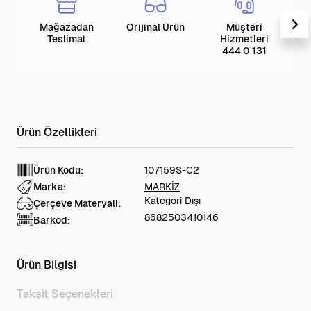
Mağazadan
Orijinal Ürün
Müşteri
T
Teslimat
Hizmetleri
444 0 131
Ürün Kodu:
107159S-C2
Marka:
MARKİZ
Kategori Dışı
Çerçeve Materyali:
8682503410146
Barkod:
Ürün Bilgisi
Taksit Seçenekleri