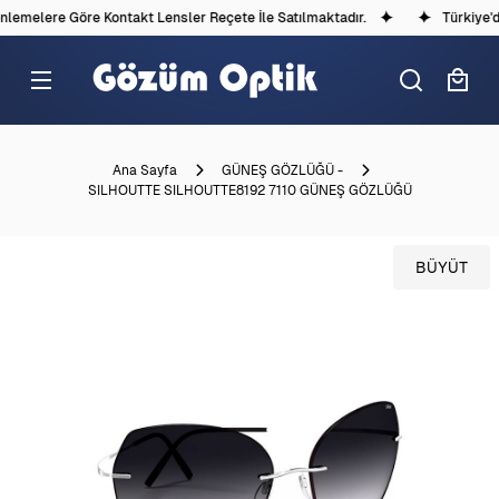
emelere Göre Kontakt Lensler Reçete İle Satılmaktadır.
Türkiye'de
Ana Sayfa
GÜNEŞ GÖZLÜĞÜ -
SILHOUTTE SILHOUTTE8192 7110 GÜNEŞ GÖZLÜĞÜ
BÜYÜT