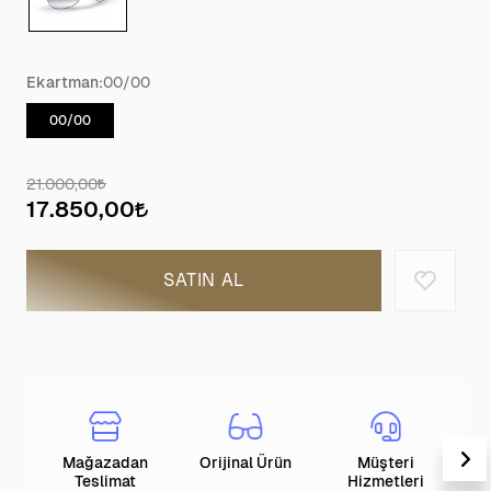
Ekartman:
00/00
00/00
21.000,00
17.850,00
SATIN AL
Mağazadan
Orijinal Ürün
Müşteri
T
Teslimat
Hizmetleri