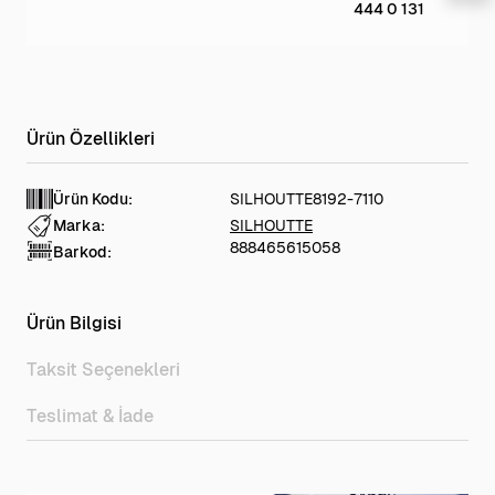
444 0 131
Ürün Kodu:
SILHOUTTE8192-7110
Marka:
SILHOUTTE
888465615058
Barkod:
Ürün Bilgisi
Taksit Seçenekleri
Teslimat & İade