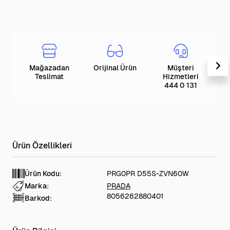
Mağazadan
Orijinal Ürün
Müşteri
T
Teslimat
Hizmetleri
444 0 131
Ürün Kodu:
PRG0PR D55S-ZVN60W
Marka:
PRADA
8056262880401
Barkod: