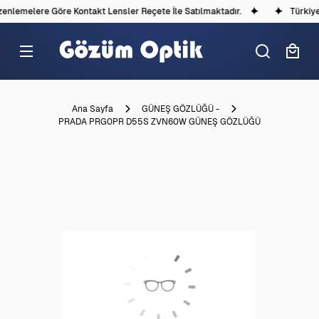
nlemelere Göre Kontakt Lensler Reçete İle Satılmaktadır.
Türkiye'd
Ana Sayfa
GÜNEŞ GÖZLÜĞÜ -
PRADA PRG0PR D55S ZVN60W GÜNEŞ GÖZLÜĞÜ