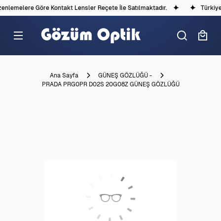
nlemelere Göre Kontakt Lensler Reçete İle Satılmaktadır.
Türkiye'd
Ana Sayfa
GÜNEŞ GÖZLÜĞÜ -
PRADA PRG0PR D02S 20G08Z GÜNEŞ GÖZLÜĞÜ