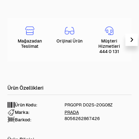
Mağazadan
Orijinal Ürün
Müşteri
T
Teslimat
Hizmetleri
444 0 131
Ürün Kodu:
PRG0PR D02S-20G08Z
Marka:
PRADA
8056262867426
Barkod: