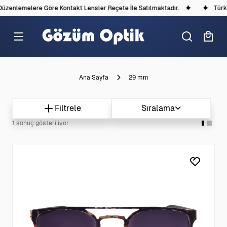
Düzenlemelere Göre Kontakt Lensler Reçete İle Satılmaktadır.
Türki
Ana Sayfa
29 mm
Filtrele
Sıralama
1 sonuç gösteriliyor