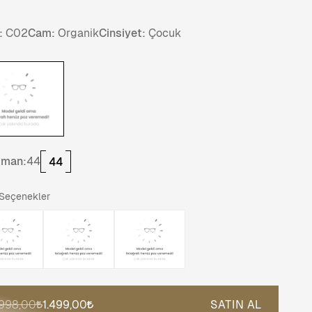
:
C02
Cam:
Organik
Cinsiyet:
Çocuk
tman:
44
44
 Seçenekler
.998,00
1.499,00
SATIN AL