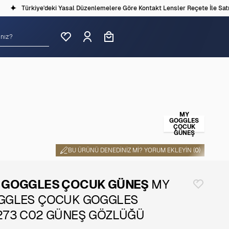
Türkiye'deki Yasal Düzenlemelere Göre Kontakt Lensler Reçete İle Satılm
MY
GOGGLES
ÇOCUK
GÜNEŞ
BU ÜRÜNÜ DENEDINIZ MI? YORUM EKLEYIN (
0
)
 GOGGLES ÇOCUK GÜNEŞ
MY
GGLES ÇOCUK GOGGLES
273 C02 GÜNEŞ GÖZLÜĞÜ