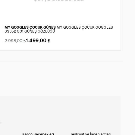
MY GOGGLES ÇOCUK GÜNEŞ
MY GOGGLES ÇOCUK GOGGLES
SS352 C01 GÜNEŞ GÖZLÜĞÜ
GF
1.499,00
2.998,00
5
L
Kargo Seçenekleri
Teslimat ve İade Şartları