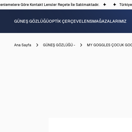
lemelere Göre Kontakt Lensler Reçete İle Satılmaktadır.
Türkiye'de
GÜNEŞ GÖZLÜĞÜ
OPTİK ÇERÇEVE
LENS
MAĞAZALARIMIZ
Ana Sayfa
GÜNEŞ GÖZLÜĞÜ -
MY GOGGLES ÇOCUK GOG