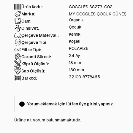
Ürün Kodu:
GOGGLES SS273-C02
Marka:
MY GOGGLES ÇOCUK GÜNEŞ
Organik
Cam:
Çocuk
Cinsiyet:
Kemik
Çerçeve Materyali:
Köşeli
Çerçeve Tipi:
POLARİZE
Filtre Tipi:
24 Ay
Garanti Süresi:
18 mm
Köprü Ölçüsü:
130 mm
Sap Ölçüsü:
3210018778465
Barkod:
Yorum eklemek için lütfen
üye girişi
yapınız
Ürüne ait yorum bulunmamaktadır.