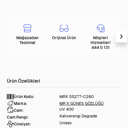
Mağazadan
Orijinal Ürün
Müşteri
T
Teslimat
Hizmetleri
444 0 131
Ürün Kodu:
MRX SS277-C260
Marka:
MR X GÜNEŞ GÖZLÜĞÜ
UV 400
Cam:
Kahverengi Degrade
Cam Rengi:
Unisex
Cinsiyet: