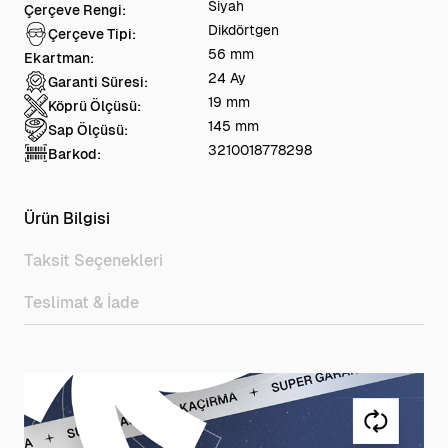
Siyah
Çerçeve Rengi:
Dikdörtgen
Çerçeve Tipi:
56 mm
Ekartman:
24 Ay
Garanti Süresi:
19 mm
Köprü Ölçüsü:
145 mm
Sap Ölçüsü:
3210018778298
Barkod:
Ürün Bilgisi
Taksit Seçenekleri
Teslimat & İade