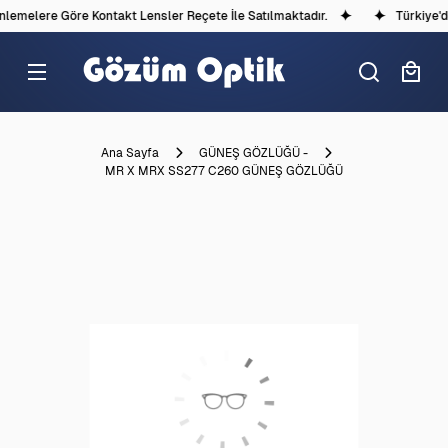
emelere Göre Kontakt Lensler Reçete İle Satılmaktadır.
Türkiye'dek
Ana Sayfa
GÜNEŞ GÖZLÜĞÜ -
MR X MRX SS277 C260 GÜNEŞ GÖZLÜĞÜ