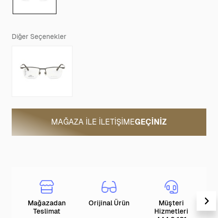
Diğer Seçenekler
MAĞAZA ILE İLETIŞIME
GEÇINIZ
Mağazadan
Orijinal Ürün
Müşteri
T
Teslimat
Hizmetleri