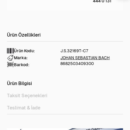
444 0 131
Ürün Kodu:
J.S.32169T-C7
Marka:
JOHAN SEBASTIAN BACH
8682503409300
Barkod:
Ürün Bilgisi
Taksit Seçenekleri
Teslimat & İade