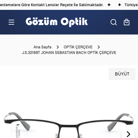
lemelere Göre Kontakt Lensler Reçete İle Satılmaktadır.
Türkiye'd
Ana Sayfa
OPTİK ÇERÇEVE
J.S.32169T JOHAN SEBASTIAN BACH OPTİK ÇERÇEVE
BÜYÜT