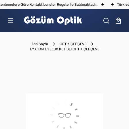
nlemelere Göre Kontakt Lensler Reçete İle Satılmaktadır.
Türkiye'd
Ana Sayfa
OPTİK ÇERÇEVE
EYX 1361 EYELUX KLIPSLI OPTİK ÇERÇEVE