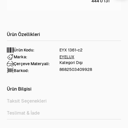
444 0 131
Ürün Kodu:
EYX 1361-c2
Marka:
EYELUX
Kategori Dışı
Çerçeve Materyali:
8682503409928
Barkod:
Ürün Bilgisi
Taksit Seçenekleri
Teslimat & İade