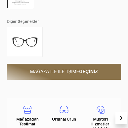
Diğer Seçenekler
MAĞAZA ILE İLETIŞIME
GEÇINIZ
Mağazadan
Orijinal Ürün
Müşteri
T
Teslimat
Hizmetleri