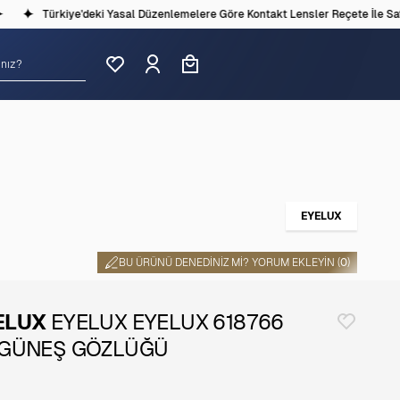
Türkiye'deki Yasal Düzenlemelere Göre Kontakt Lensler Reçete İle Satılm
EYELUX
BU ÜRÜNÜ DENEDINIZ MI? YORUM EKLEYIN (
0
)
ELUX
EYELUX EYELUX 618766
 GÜNEŞ GÖZLÜĞÜ