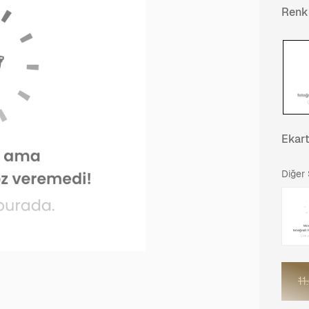
Renk
Ekar
Diğer
11