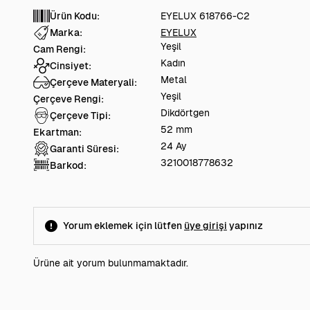
Ürün Kodu:
EYELUX 618766-C2
Marka:
EYELUX
Yeşil
Cam Rengi:
Kadın
Cinsiyet:
Metal
Çerçeve Materyali:
Yeşil
Çerçeve Rengi:
Dikdörtgen
Çerçeve Tipi:
52 mm
Ekartman:
24 Ay
Garanti Süresi:
3210018778632
Barkod:
Yorum eklemek için lütfen
üye girişi
yapınız
Ürüne ait yorum bulunmamaktadır.