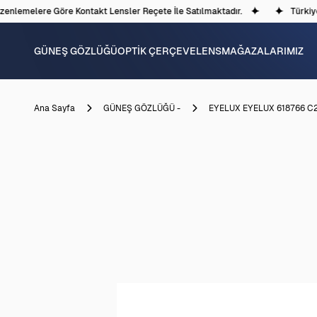
nlemelere Göre Kontakt Lensler Reçete İle Satılmaktadır.
Türkiye'd
GÜNEŞ GÖZLÜĞÜ
OPTİK ÇERÇEVE
LENS
MAĞAZALARIMIZ
Ana Sayfa
GÜNEŞ GÖZLÜĞÜ -
EYELUX EYELUX 618766 