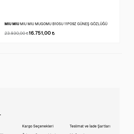
MIU MIU
MIU MIU MUG0MU B10SU 11P09Z GÜNEŞ GÖZLÜĞÜ
R
16.751,00
23.930,00
1
L
Kargo Seçenekleri
Teslimat ve İade Şartları