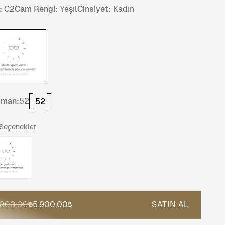
:
C2
Cam Rengi:
Yeşil
Cinsiyet:
Kadın
tman:
52
52
 Seçenekler
.800,00
5.900,00
SATIN AL